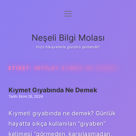
menüyü
Anasayfa
aç
Gizlilik Politikası
Neşeli Bilgi Molası
Yasal Uyarı
Hızlı hikayelerle gününü şenlendir!
Hakkımızda
ETIKET:
İHTILAT ETMEK NE DEMEK
Kıymet Gıyabında Ne Demek
Tarih: Ekim 26, 2024
Kıymeti gıyabında ne demek? Günlük
hayatta sıkça kullanılan “gıyaben”
kelimesi “görmeden, karşılaşmadan,