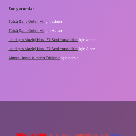
Son yorumlar
Tütsü Şans Getirir Mi
için
admin
Tütsü Şans Getirir Mi
için
Harun
Istedigim Muzigi Nasil Zil Sesi Yapabilirim
için
admin
Istedigim Muzigi Nasil Zil Sesi Yapabilirim
için
Alper
Ahmet Hamdi Kimden Etkilendi
için
admin
adresi
Reklam ve İletişim:
E-mail:
backlinkpaneli@gmail.com
Teams: