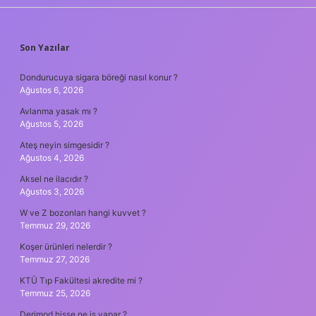
SIDEBAR
Son Yazılar
Dondurucuya sigara böreği nasıl konur ?
Ağustos 6, 2026
Avlanma yasak mı ?
Ağustos 5, 2026
Ateş neyin simgesidir ?
Ağustos 4, 2026
Aksel ne ilacıdır ?
Ağustos 3, 2026
W ve Z bozonları hangi kuvvet ?
Temmuz 29, 2026
Koşer ürünleri nelerdir ?
Temmuz 27, 2026
KTÜ Tıp Fakültesi akredite mi ?
Temmuz 25, 2026
Derimod hisse ne iş yapar ?