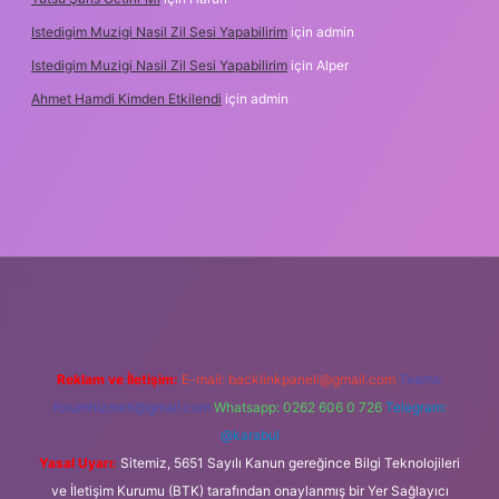
Istedigim Muzigi Nasil Zil Sesi Yapabilirim
için
admin
Istedigim Muzigi Nasil Zil Sesi Yapabilirim
için
Alper
Ahmet Hamdi Kimden Etkilendi
için
admin
ş adresi
Reklam ve İletişim:
E-mail:
backlinkpaneli@gmail.com
Teams:
forumhizmeti@gmail.com
Whatsapp: 0262 606 0 726
Telegram:
@karabul
Yasal Uyarı:
Sitemiz, 5651 Sayılı Kanun gereğince Bilgi Teknolojileri
ve İletişim Kurumu (BTK) tarafından onaylanmış bir Yer Sağlayıcı