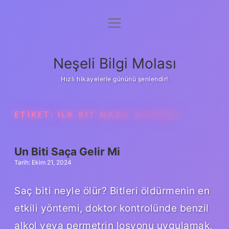
menüyü
Anasayfa
aç
Gizlilik Politikası
Neşeli Bilgi Molası
Yasal Uyarı
Hızlı hikayelerle gününü şenlendir!
Hakkımızda
ETIKET:
İLK BIT NASIL OLUŞUR
Un Biti Saça Gelir Mi
Tarih: Ekim 21, 2024
Saç biti neyle ölür? Bitleri öldürmenin en
etkili yöntemi, doktor kontrolünde benzil
alkol veya permetrin losyonu uygulamak,