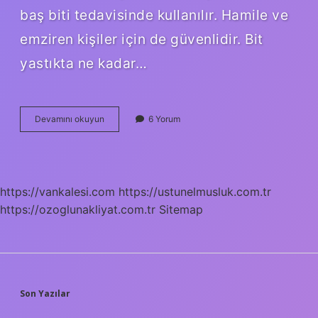
baş biti tedavisinde kullanılır. Hamile ve
emziren kişiler için de güvenlidir. Bit
yastıkta ne kadar…
Un
Devamını okuyun
6 Yorum
Biti
Saça
Gelir
Mi
https://vankalesi.com
https://ustunelmusluk.com.tr
https://ozoglunakliyat.com.tr
Sitemap
SIDEBAR
Son Yazılar