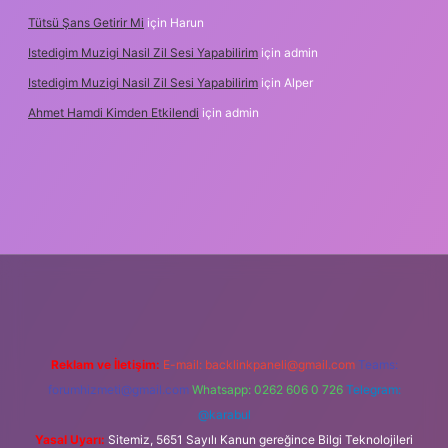
Tütsü Şans Getirir Mi
için
Harun
Istedigim Muzigi Nasil Zil Sesi Yapabilirim
için
admin
Istedigim Muzigi Nasil Zil Sesi Yapabilirim
için
Alper
Ahmet Hamdi Kimden Etkilendi
için
admin
ş adresi
Reklam ve İletişim:
E-mail:
backlinkpaneli@gmail.com
Teams:
forumhizmeti@gmail.com
Whatsapp: 0262 606 0 726
Telegram:
@karabul
Yasal Uyarı:
Sitemiz, 5651 Sayılı Kanun gereğince Bilgi Teknolojileri