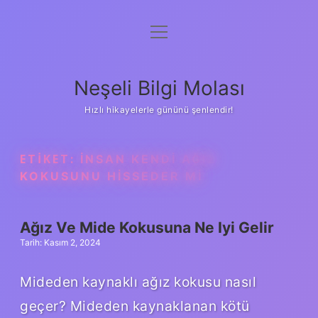
menüyü
Anasayfa
aç
Gizlilik Politikası
Neşeli Bilgi Molası
Yasal Uyarı
Hızlı hikayelerle gününü şenlendir!
Hakkımızda
ETIKET:
İNSAN KENDI AĞIZ
KOKUSUNU HISSEDER MI
Ağız Ve Mide Kokusuna Ne Iyi Gelir
Tarih: Kasım 2, 2024
Mideden kaynaklı ağız kokusu nasıl
geçer? Mideden kaynaklanan kötü