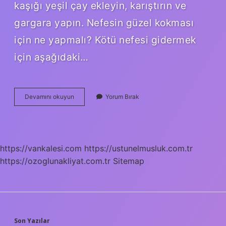
kaşığı yeşil çay ekleyin, karıştırın ve
gargara yapın. Nefesin güzel kokması
için ne yapmalı? Kötü nefesi gidermek
için aşağıdaki…
Ağız
Devamını okuyun
Yorum Bırak
Ve
Mide
Kokusuna
Ne
Iyi
https://vankalesi.com
https://ustunelmusluk.com.tr
Gelir
https://ozoglunakliyat.com.tr
Sitemap
Son Yazılar