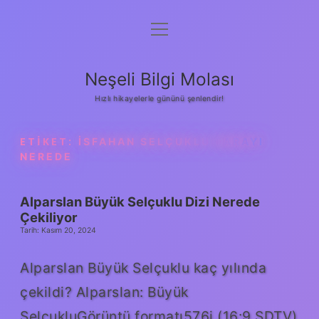
menüyü
Anasayfa
aç
Gizlilik Politikası
Neşeli Bilgi Molası
Yasal Uyarı
Hızlı hikayelerle gününü şenlendir!
Hakkımızda
ETIKET:
İSFAHAN SELÇUKLU SARAYI
NEREDE
Alparslan Büyük Selçuklu Dizi Nerede
Çekiliyor
Tarih: Kasım 20, 2024
Alparslan Büyük Selçuklu kaç yılında
çekildi? Alparslan: Büyük
SelçukluGörüntü formatı576i (16:9 SDTV)