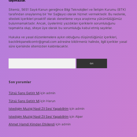
taşımazlar.
Sitemiz, 5651 Sayılı Kanun gereğince Bilgi Teknolojileri ve İletişim Kurumu (BTK)
tarafından onaylanmış bir Yer Sağlayıcı olarak hizmet vermektedir. Bu nedenle,
sitedeki içerikleri proaktif olarak denetleme veya araştırma yükümlülüğümüz
bulunmamaktadır. Ancak, üyelerimiz yazdıkları içeriklerin sorumluluğunu
taşımakta olup, siteye üye olarak bu sorumluluğu kabul etmiş sayılırlar.
Hukuka ve yasal düzenlemelere aykırı olduğunu düşündüğünüz içerikleri,
backlinkpanelicomtr@gmail.com
adresine bildirmeniz halinde, ilgili içerikler yasal
süre içerisinde sitemizden kaldırılacaktır.
Arama
Son yorumlar
Tütsü Şans Getirir Mi
için
admin
Tütsü Şans Getirir Mi
için
Harun
Istedigim Muzigi Nasil Zil Sesi Yapabilirim
için
admin
Istedigim Muzigi Nasil Zil Sesi Yapabilirim
için
Alper
Ahmet Hamdi Kimden Etkilendi
için
admin