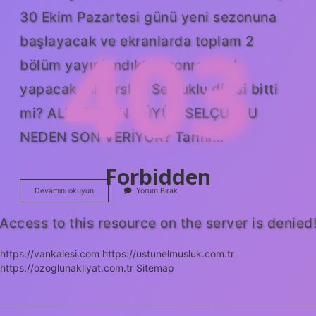
30 Ekim Pazartesi günü yeni sezonuna
403
başlayacak ve ekranlarda toplam 2
bölüm yayınlandıktan sonra final
yapacak. Alparslan Selcuklu dizisi bitti
mi? ALPARSLAN BÜYÜK SELÇUKLU
NEDEN SON VERİYOR? Tarihi…
Forbidden
Alparslan
Devamını okuyun
Yorum Bırak
Büyük
Selçuklu
Access to this resource on the server is denied
Dizi
Nerede
Çekiliyor
https://vankalesi.com
https://ustunelmusluk.com.tr
https://ozoglunakliyat.com.tr
Sitemap