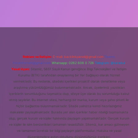
Reklam ve İletişim:
E-mail:
backlinkpaneli@gmail.com
Teams:
forumhizmeti@gmail.com
Whatsapp: 0262 606 0 726
Telegram: @karabul
Yasal Uyarı:
Sitemiz, 5651 Sayılı Kanun gereğince Bilgi Teknolojileri ve İletişim
Kurumu (BTK) tarafından onaylanmış bir Yer Sağlayıcı olarak hizmet
vermektedir. Bu nedenle, sitedeki içerikleri proaktif olarak denetleme veya
araştırma yükümlülüğümüz bulunmamaktadır. Ancak, üyelerimiz yazdıkları
içeriklerin sorumluluğunu taşımakta olup, siteye üye olarak bu sorumluluğu kabul
etmiş sayılırlar. Bu internet sitesi, herhangi bir marka, kurum veya şahıs şirketi ile
hiçbir bağlantısı bulunmamaktadır. Sitede yalnızca kendi hazırladığımız
makaleler paylaşılmaktadır. Burada yer alan içerikler haber niteliği taşımamakta
olup, gerçek kurum ve kişiler hakkında paylaşım yapılmamaktadır. Gerçek kurum
ve kişiler ile isim benzerlikleri tamamen tesadüfidir. Sitemiz, kar amacı gütmeyen
ve tamamen ücretsiz bir bilgi paylaşım platformudur. Hukuka ve yasal
düzenlemelere aykırı olduğunu düşündüğünüz içerikleri,