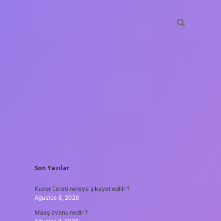
SIDEBAR
Son Yazılar
ilbet yeni giriş adresi
Kuver ücreti nereye şikayet edilir ?
Ağustos 8, 2026
Maaş avans nedir ?