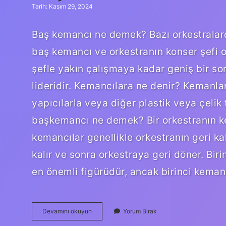
Tarih: Kasım 29, 2024
Baş kemancı ne demek? Bazı orkestralard
baş kemancı ve orkestranın konser şefi o
şefle yakın çalışmaya kadar geniş bir so
lideridir. Kemancılara ne denir? Kemanlar
yapıcılarla veya diğer plastik veya çelik t
başkemancı ne demek? Bir orkestranın k
kemancılar genellikle orkestranın geri k
kalır ve sonra orkestraya geri döner. Bi
en önemli figürüdür, ancak birinci keman
Baş
Devamını okuyun
Yorum Bırak
Kemancı