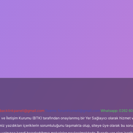
backlinkpaneli@gmail.com
Teams:
forumhizmeti@gmail.com
Whatsapp: 0262 60
i ve İletişim Kurumu (BTK) tarafından onaylanmış bir Yer Sağlayıcı olarak hizmet v
azdıkları içeriklerin sorumluluğunu taşımakta olup, siteye üye olarak bu sorumlul
e yalnızca kendi hazırladığımız makaleler paylaşılmaktadır. Burada yer alan içeri