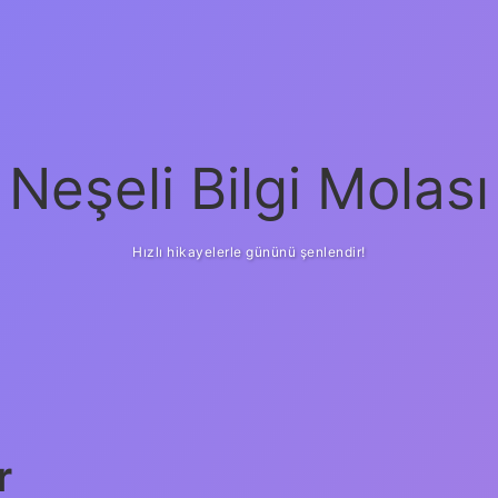
Neşeli Bilgi Molası
Hızlı hikayelerle gününü şenlendir!
r