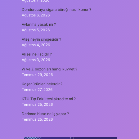
Ağustos 7, 2026
Dondurucuya sigara böreği nasıl konur ?
Ağustos 6, 2026
Avlanma yasak mı ?
Ağustos 5, 2026
Ateş neyin simgesidir ?
Ağustos 4, 2026
Aksel ne ilacıdır ?
Ağustos 3, 2026
W ve Z bozonları hangi kuvvet ?
Temmuz 29, 2026
Koşer ürünleri nelerdir ?
Temmuz 27, 2026
KTÜ Tıp Fakültesi akredite mi ?
Temmuz 25, 2026
Derimod hisse ne iş yapar ?
Temmuz 25, 2026