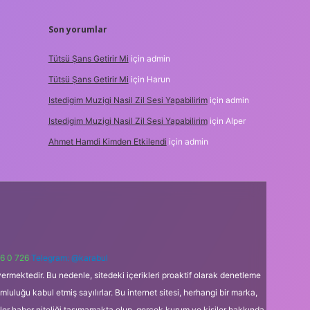
Son yorumlar
Tütsü Şans Getirir Mi
için
admin
Tütsü Şans Getirir Mi
için
Harun
Istedigim Muzigi Nasil Zil Sesi Yapabilirim
için
admin
Istedigim Muzigi Nasil Zil Sesi Yapabilirim
için
Alper
Ahmet Hamdi Kimden Etkilendi
için
admin
6 0 726
Telegram: @karabul
ermektedir. Bu nedenle, sitedeki içerikleri proaktif olarak denetleme
uğu kabul etmiş sayılırlar. Bu internet sitesi, herhangi bir marka,
kler haber niteliği taşımamakta olup, gerçek kurum ve kişiler hakkında