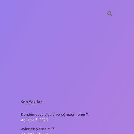
SIDEBAR
Son Yazılar
ilbet yeni giriş adresi
Dondurucuya sigara böreği nasıl konur ?
Ağustos 6, 2026
Avlanma yasak mı ?