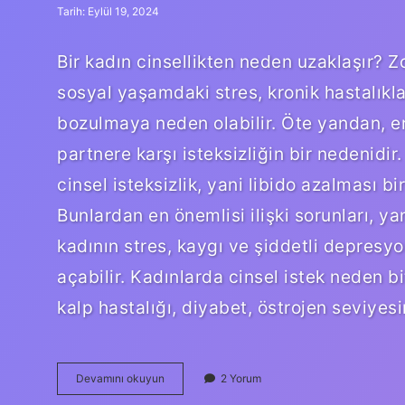
Tarih: Eylül 19, 2024
Bir kadın cinsellikten neden uzaklaşır? Z
sosyal yaşamdaki stres, kronik hastalıklar
bozulmaya neden olabilir. Öte yandan, erk
partnere karşı isteksizliğin bir nedenidi
cinsel isteksizlik, yani libido azalması bi
Bunlardan en önemlisi ilişki sorunları, yani
kadının stres, kaygı ve şiddetli depresy
açabilir. Kadınlarda cinsel istek neden bi
kalp hastalığı, diyabet, östrojen seviyes
Kadin
Devamını okuyun
2 Yorum
Neden