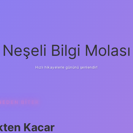
Neşeli Bilgi Molası
Hızlı hikayelerle gününü şenlendir!
NEDEN BITER
kten Kacar