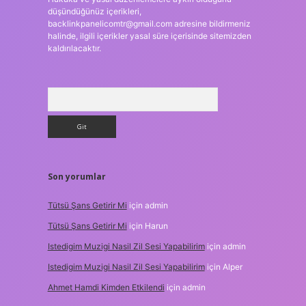
düşündüğünüz içerikleri,
backlinkpanelicomtr@gmail.com
adresine bildirmeniz
halinde, ilgili içerikler yasal süre içerisinde sitemizden
kaldırılacaktır.
Arama
Son yorumlar
Tütsü Şans Getirir Mi
için
admin
Tütsü Şans Getirir Mi
için
Harun
Istedigim Muzigi Nasil Zil Sesi Yapabilirim
için
admin
Istedigim Muzigi Nasil Zil Sesi Yapabilirim
için
Alper
Ahmet Hamdi Kimden Etkilendi
için
admin