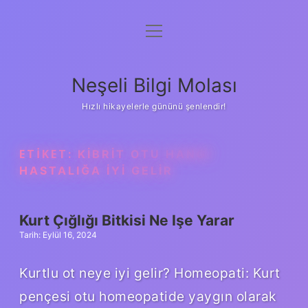
menüyü
Anasayfa
aç
Gizlilik Politikası
Neşeli Bilgi Molası
Yasal Uyarı
Hızlı hikayelerle gününü şenlendir!
Hakkımızda
ETIKET:
KIBRIT OTU HANGI
HASTALIĞA IYI GELIR
Kurt Çığlığı Bitkisi Ne Işe Yarar
Tarih: Eylül 16, 2024
Kurtlu ot neye iyi gelir? Homeopati: Kurt
pençesi otu homeopatide yaygın olarak