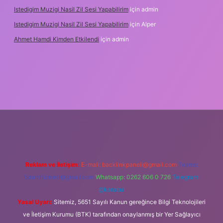
Istedigim Muzigi Nasil Zil Sesi Yapabilirim
için
admin
Istedigim Muzigi Nasil Zil Sesi Yapabilirim
için
Alper
Ahmet Hamdi Kimden Etkilendi
için
admin
iş adresi
Reklam ve İletişim:
E-mail:
backlinkpaneli@gmail.com
Teams:
forumhizmeti@gmail.com
Whatsapp: 0262 606 0 726
Telegram:
@karabul
Yasal Uyarı:
Sitemiz, 5651 Sayılı Kanun gereğince Bilgi Teknolojileri
ve İletişim Kurumu (BTK) tarafından onaylanmış bir Yer Sağlayıcı