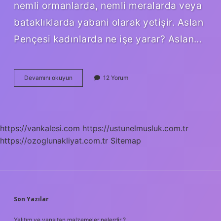
nemli ormanlarda, nemli meralarda veya
bataklıklarda yabani olarak yetişir. Aslan
Pençesi kadınlarda ne işe yarar? Aslan…
Kurt
Devamını okuyun
12 Yorum
Çığlığı
Bitkisi
Ne
Işe
Yarar
https://vankalesi.com
https://ustunelmusluk.com.tr
https://ozoglunakliyat.com.tr
Sitemap
SIDEBAR
Son Yazılar
Yalıtım ve yansıtan malzemeler nelerdir ?