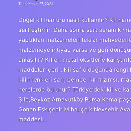
Tarih: Kasım 27, 2024
Doğal kil hamuru nasıl kullanılır? Kil ha
sertleştirilir. Daha sonra sert seramik ma
yaptıkları malzemeleri tekrar mahvederle
malzemeye ihtiyaç varsa ve geri dönüşüm 
anlaşılır? Killer, metal oksitlerle karıştırı
maddeler içerir. Kil saf olduğunda rengi b
kilin renkleri sarı, pembe, kırmızımsı, mav
nerelerde bulunur? Türkiye’deki kil ve kao
Şile,Beykoz.Arnavutköy.Bursa Kemalpaşa.
Gönen.Eskişehir Mihalıççık.Nevşehir Ava
maddesi…