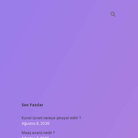
SIDEBAR
Son Yazılar
ilbet yeni giriş adresi
Kuver ücreti nereye şikayet edilir ?
Ağustos 8, 2026
Maaş avans nedir ?