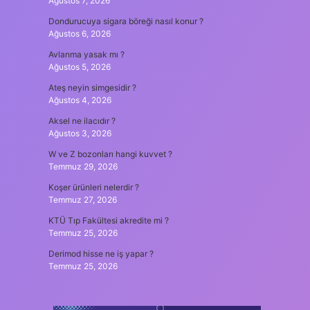
Ağustos 7, 2026
Dondurucuya sigara böreği nasıl konur ?
Ağustos 6, 2026
Avlanma yasak mı ?
Ağustos 5, 2026
Ateş neyin simgesidir ?
Ağustos 4, 2026
Aksel ne ilacıdır ?
Ağustos 3, 2026
W ve Z bozonları hangi kuvvet ?
Temmuz 29, 2026
Koşer ürünleri nelerdir ?
Temmuz 27, 2026
KTÜ Tıp Fakültesi akredite mi ?
Temmuz 25, 2026
Derimod hisse ne iş yapar ?
Temmuz 25, 2026