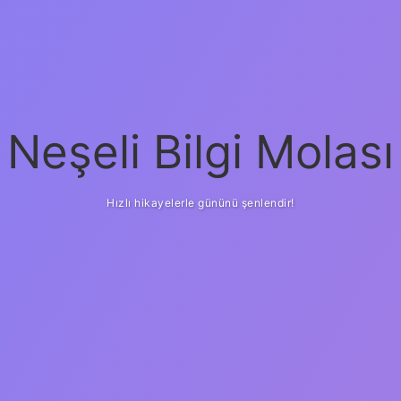
Neşeli Bilgi Molası
Hızlı hikayelerle gününü şenlendir!