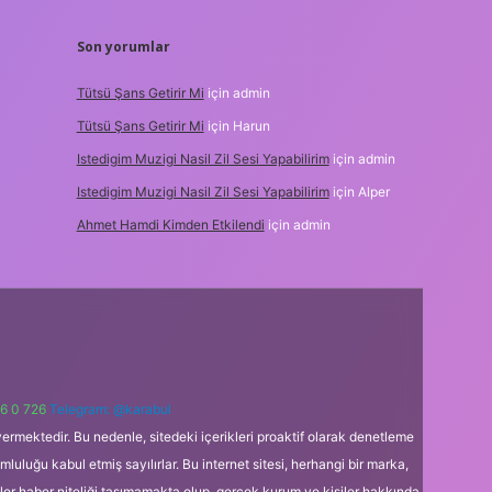
Son yorumlar
Tütsü Şans Getirir Mi
için
admin
Tütsü Şans Getirir Mi
için
Harun
Istedigim Muzigi Nasil Zil Sesi Yapabilirim
için
admin
Istedigim Muzigi Nasil Zil Sesi Yapabilirim
için
Alper
Ahmet Hamdi Kimden Etkilendi
için
admin
6 0 726
Telegram: @karabul
ermektedir. Bu nedenle, sitedeki içerikleri proaktif olarak denetleme
uğu kabul etmiş sayılırlar. Bu internet sitesi, herhangi bir marka,
kler haber niteliği taşımamakta olup, gerçek kurum ve kişiler hakkında