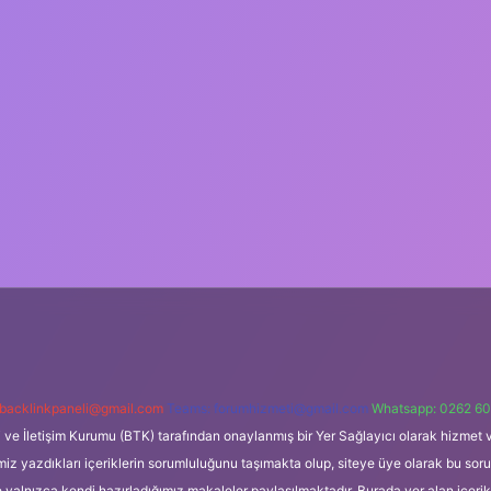
backlinkpaneli@gmail.com
Teams:
forumhizmeti@gmail.com
Whatsapp: 0262 60
i ve İletişim Kurumu (BTK) tarafından onaylanmış bir Yer Sağlayıcı olarak hizmet v
azdıkları içeriklerin sorumluluğunu taşımakta olup, siteye üye olarak bu sorumlul
e yalnızca kendi hazırladığımız makaleler paylaşılmaktadır. Burada yer alan içeri