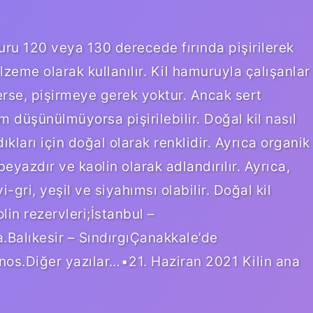
muru 120 veya 130 derecede fırında pişirilerek
lzeme olarak kullanılır. Kil hamuruyla çalışanlar
rse, pişirmeye gerek yoktur. Ancak sert
düşünülmüyorsa pişirilebilir. Doğal kil nasıl
ldıkları için doğal olarak renklidir. Ayrıca organik
eyazdır ve kaolin olarak adlandırılır. Ayrıca,
i-gri, yeşil ve siyahımsı olabilir. Doğal kil
lin rezervleri;İstanbul –
Balıkesir – SındırgıÇanakkale’de
nos.Diğer yazılar…•21. Haziran 2021 Kilin ana