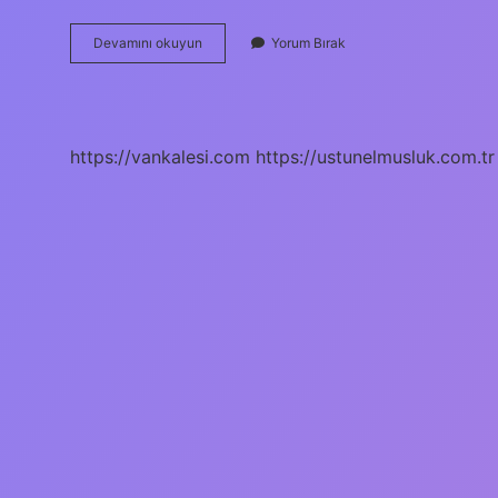
Doğal
Devamını okuyun
Yorum Bırak
Kil
Nasıl
Olur
https://vankalesi.com
https://ustunelmusluk.com.tr