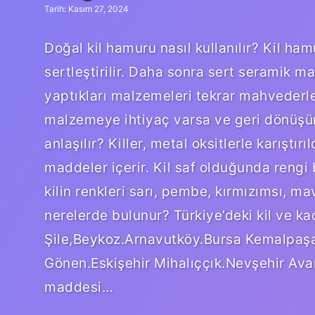
Tarih: Kasım 27, 2024
Doğal kil hamuru nasıl kullanılır? Kil ha
sertleştirilir. Daha sonra sert seramik ma
yaptıkları malzemeleri tekrar mahvederle
malzemeye ihtiyaç varsa ve geri dönüşüm 
anlaşılır? Killer, metal oksitlerle karıştırı
maddeler içerir. Kil saf olduğunda rengi b
kilin renkleri sarı, pembe, kırmızımsı, mav
nerelerde bulunur? Türkiye’deki kil ve kao
Şile,Beykoz.Arnavutköy.Bursa Kemalpaşa.
Gönen.Eskişehir Mihalıççık.Nevşehir Ava
maddesi…