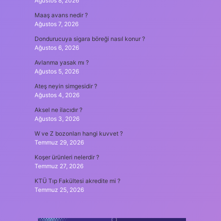
Ağustos 8, 2026
Maaş avans nedir ?
Ağustos 7, 2026
Dondurucuya sigara böreği nasıl konur ?
Ağustos 6, 2026
Avlanma yasak mı ?
Ağustos 5, 2026
Ateş neyin simgesidir ?
Ağustos 4, 2026
Aksel ne ilacıdır ?
Ağustos 3, 2026
W ve Z bozonları hangi kuvvet ?
Temmuz 29, 2026
Koşer ürünleri nelerdir ?
Temmuz 27, 2026
KTÜ Tıp Fakültesi akredite mi ?
Temmuz 25, 2026