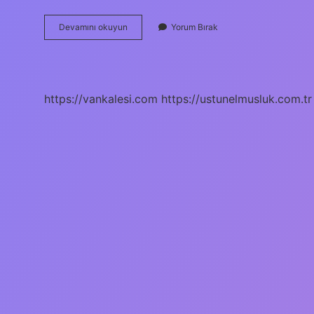
Doğal
Devamını okuyun
Yorum Bırak
Kil
Nasıl
Olur
https://vankalesi.com
https://ustunelmusluk.com.tr