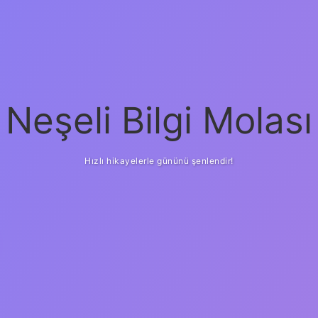
Neşeli Bilgi Molası
Hızlı hikayelerle gününü şenlendir!