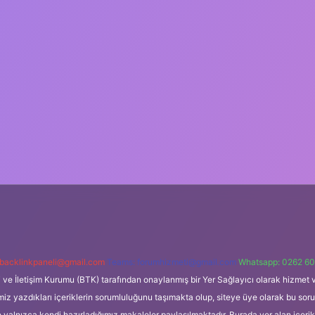
backlinkpaneli@gmail.com
Teams:
forumhizmeti@gmail.com
Whatsapp: 0262 60
i ve İletişim Kurumu (BTK) tarafından onaylanmış bir Yer Sağlayıcı olarak hizmet v
azdıkları içeriklerin sorumluluğunu taşımakta olup, siteye üye olarak bu sorumlul
e yalnızca kendi hazırladığımız makaleler paylaşılmaktadır. Burada yer alan içeri