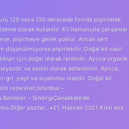
muru 120 veya 130 derecede fırında pişirilerek
lzeme olarak kullanılır. Kil hamuruyla çalışanlar
rse, pişirmeye gerek yoktur. Ancak sert
düşünülmüyorsa pişirilebilir. Doğal kil nasıl
ldıkları için doğal olarak renklidir. Ayrıca organik
eyazdır ve kaolin olarak adlandırılır. Ayrıca,
i-gri, yeşil ve siyahımsı olabilir. Doğal kil
lin rezervleri;İstanbul –
Balıkesir – SındırgıÇanakkale’de
nos.Diğer yazılar…•21. Haziran 2021 Kilin ana