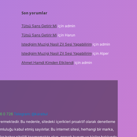
Son yorumlar
Tütsü Şans Getirir Mi
için
admin
Tütsü Şans Getirir Mi
için
Harun
Istedigim Muzigi Nasil Zil Sesi Yapabilirim
için
admin
Istedigim Muzigi Nasil Zil Sesi Yapabilirim
için
Alper
Ahmet Hamdi Kimden Etkilendi
için
admin
6 0 726
Telegram: @karabul
ermektedir. Bu nedenle, sitedeki içerikleri proaktif olarak denetleme
uğu kabul etmiş sayılırlar. Bu internet sitesi, herhangi bir marka,
kler haber niteliği taşımamakta olup, gerçek kurum ve kişiler hakkında