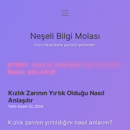
menüyü
Anasayfa
aç
Gizlilik Politikası
Neşeli Bilgi Molası
Yasal Uyarı
Hızlı hikayelerle gününü şenlendir!
Hakkımızda
ETIKET:
KIZLIK ZARININ YIRTILDIĞINI
NASIL ANLARIM
Kızlık Zarının Yırtık Olduğu Nasıl
Anlaşılır
Tarih: Kasım 22, 2024
Kızlık zarının yırtıldığını nasıl anlarım?