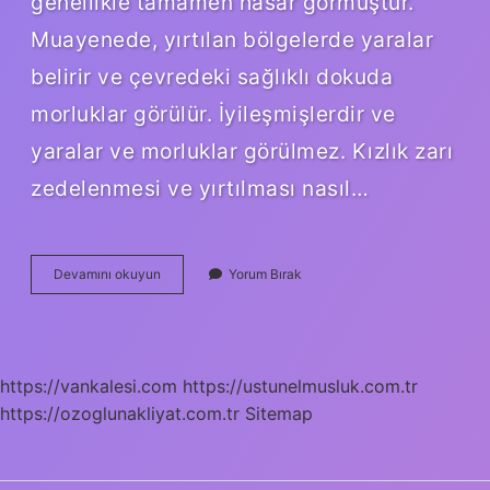
genellikle tamamen hasar görmüştür.
Muayenede, yırtılan bölgelerde yaralar
belirir ve çevredeki sağlıklı dokuda
morluklar görülür. İyileşmişlerdir ve
yaralar ve morluklar görülmez. Kızlık zarı
zedelenmesi ve yırtılması nasıl…
Kızlık
Devamını okuyun
Yorum Bırak
Zarının
Yırtık
Olduğu
Nasıl
Anlaşılır
https://vankalesi.com
https://ustunelmusluk.com.tr
https://ozoglunakliyat.com.tr
Sitemap