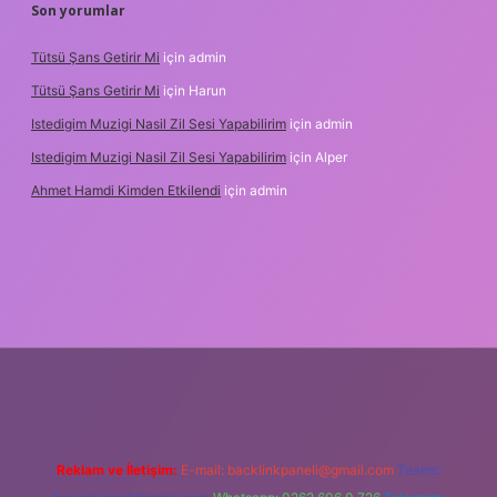
Son yorumlar
Tütsü Şans Getirir Mi
için
admin
Tütsü Şans Getirir Mi
için
Harun
Istedigim Muzigi Nasil Zil Sesi Yapabilirim
için
admin
Istedigim Muzigi Nasil Zil Sesi Yapabilirim
için
Alper
Ahmet Hamdi Kimden Etkilendi
için
admin
 adresi
Reklam ve İletişim:
E-mail:
backlinkpaneli@gmail.com
Teams: