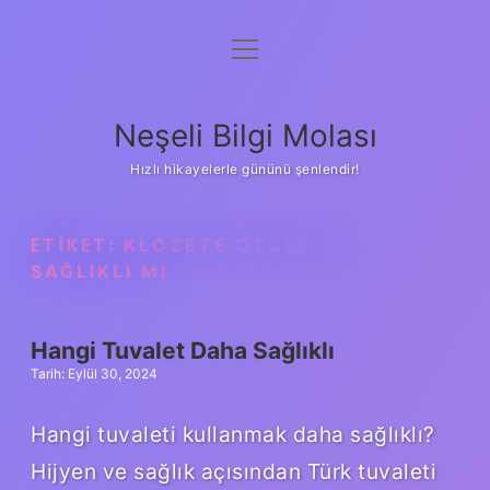
menüyü
Anasayfa
aç
Gizlilik Politikası
Neşeli Bilgi Molası
Yasal Uyarı
Hızlı hikayelerle gününü şenlendir!
Hakkımızda
ETIKET:
KLOZETE OTURMAK
SAĞLIKLI MI
Hangi Tuvalet Daha Sağlıklı
Tarih: Eylül 30, 2024
Hangi tuvaleti kullanmak daha sağlıklı?
Hijyen ve sağlık açısından Türk tuvaleti