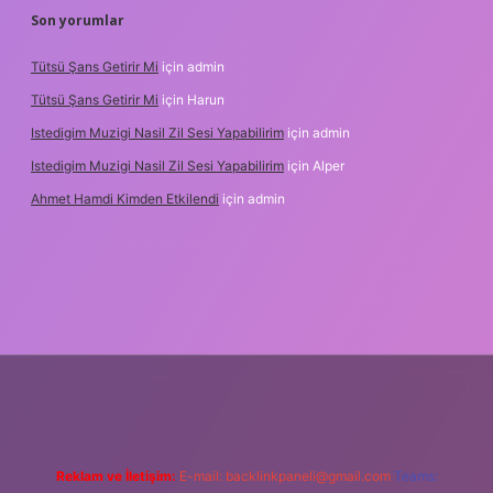
Son yorumlar
Tütsü Şans Getirir Mi
için
admin
Tütsü Şans Getirir Mi
için
Harun
Istedigim Muzigi Nasil Zil Sesi Yapabilirim
için
admin
Istedigim Muzigi Nasil Zil Sesi Yapabilirim
için
Alper
Ahmet Hamdi Kimden Etkilendi
için
admin
giriş adresi
Reklam ve İletişim:
E-mail:
backlinkpaneli@gmail.com
Teams: