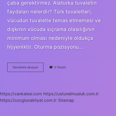
çaba gerektirmez. Alaturka tuvaletin
faydaları nelerdir? Türk tuvaletleri,
vücudun tuvaletle temas etmemesi ve
dışkının vücuda sıçrama olasılığının
minimum olması nedeniyle oldukça
hijyeniktir. Oturma pozisyonu…
Hangi
Devamını okuyun
2 Yorum
Tuvalet
Daha
Sağlıklı
https://vankalesi.com
https://ustunelmusluk.com.tr
https://ozoglunakliyat.com.tr
Sitemap