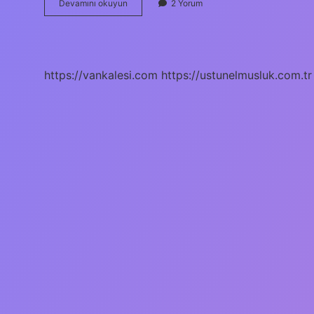
Kova
Devamını okuyun
2 Yorum
Burcu
Ne
Zaman
Ölür
https://vankalesi.com
https://ustunelmusluk.com.tr