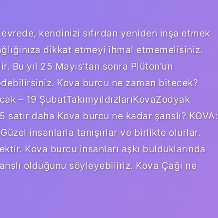
evrede, kendinizi sıfırdan yeniden inşa etmek
ağlığınıza dikkat etmeyi ihmal etmemelisiniz.
r. Bu yıl 25 Mayıs’tan sonra Plüton’un
edebilirsiniz. Kova burcu ne zaman bitecek?
Ocak – 19 ŞubatTakımyıldızlarıKovaZodyak
 satır daha Kova burcu ne kadar şanslı? KOVA:
üzel insanlarla tanışırlar ve birlikte olurlar.
ktir. Kova burcu insanları aşkı bulduklarında
 şanslı olduğunu söyleyebiliriz. Kova Çağı ne