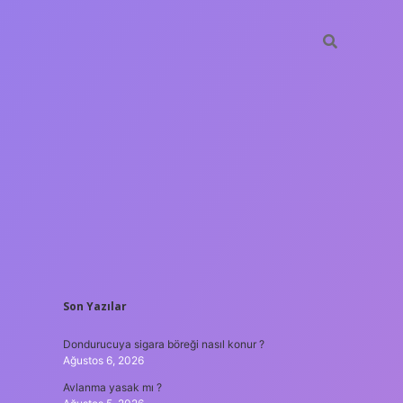
SIDEBAR
Son Yazılar
ilbet yeni giriş adresi
Dondurucuya sigara böreği nasıl konur ?
Ağustos 6, 2026
Avlanma yasak mı ?