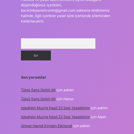
düşündüğünüz içerikleri,
backlinkpanelicomtr@gmail.com
adresine bildirmeniz
halinde, ilgili içerikler yasal süre içerisinde sitemizden
kaldırılacaktır.
Arama
Son yorumlar
Tütsü Şans Getirir Mi
için
admin
Tütsü Şans Getirir Mi
için
Harun
Istedigim Muzigi Nasil Zil Sesi Yapabilirim
için
admin
Istedigim Muzigi Nasil Zil Sesi Yapabilirim
için
Alper
Ahmet Hamdi Kimden Etkilendi
için
admin