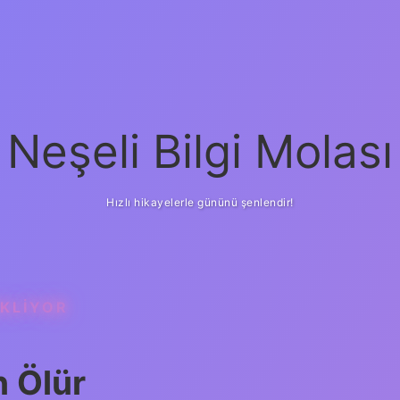
Neşeli Bilgi Molası
Hızlı hikayelerle gününü şenlendir!
EKLIYOR
 Ölür