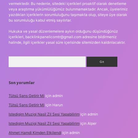
vermektedir. Bu nedenle, sitedeki içerikleri proaktif olarak denetleme
veya araştırma yükümlülüğümüz bulunmamaktadır. Ancak, üyelerimiz
yazdıkları içeriklerin sorumluluğunu taşımakta olup, siteye üye olarak
bu sorumluluğu kabul etmiş sayılırlar.
Hukuka ve yasal düzenlemelere aykırı olduğunu düşündüğünüz
içerikleri,
backlinkpanelicomtr@gmail.com
adresine bildirmeniz
halinde, ilgili içerikler yasal süre içerisinde sitemizden kaldırılacaktır.
Arama
Son yorumlar
Tütsü Şans Getirir Mi
için
admin
Tütsü Şans Getirir Mi
için
Harun
Istedigim Muzigi Nasil Zil Sesi Yapabilirim
için
admin
Istedigim Muzigi Nasil Zil Sesi Yapabilirim
için
Alper
Ahmet Hamdi Kimden Etkilendi
için
admin