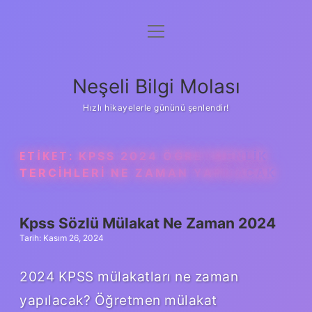
menüyü
Anasayfa
aç
Gizlilik Politikası
Neşeli Bilgi Molası
Yasal Uyarı
Hızlı hikayelerle gününü şenlendir!
Hakkımızda
ETIKET:
KPSS 2024 ÖĞRETMENLIK
TERCIHLERI NE ZAMAN YAPILACAK
Kpss Sözlü Mülakat Ne Zaman 2024
Tarih: Kasım 26, 2024
2024 KPSS mülakatları ne zaman
yapılacak? Öğretmen mülakat