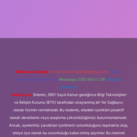
i
Reklam ve İletişim:
E-mail:
backlinkpaneli@gmail.com
Teams:
forumhizmeti@gmail.com
Whatsapp: 0262 606 0 726
Telegram:
@karabul
Yasal Uyarı:
Sitemiz, 5651 Sayılı Kanun gereğince Bilgi Teknolojileri
ve İletişim Kurumu (BTK) tarafından onaylanmış bir Yer Sağlayıcı
olarak hizmet vermektedir. Bu nedenle, sitedeki içerikleri proaktif
olarak denetleme veya araştırma yükümlülüğümüz bulunmamaktadır.
Ancak, üyelerimiz yazdıkları içeriklerin sorumluluğunu taşımakta olup,
siteye üye olarak bu sorumluluğu kabul etmiş sayılırlar. Bu internet