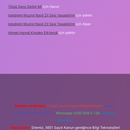
Tütsü Şans Getirir Mi
için
Harun
Istedigim Muzigi Nasil Zil Sesi Yapabilirim
için
admin
Istedigim Muzigi Nasil Zil Sesi Yapabilirim
için
Alper
Ahmet Hamdi Kimden Etkilendi
için
admin
 adresi
Reklam ve İletişim:
E-mail:
backlinkpaneli@gmail.com
Teams:
forumhizmeti@gmail.com
Whatsapp: 0262 606 0 726
Telegram:
@karabul
Yasal Uyarı:
Sitemiz, 5651 Sayılı Kanun gereğince Bilgi Teknolojileri