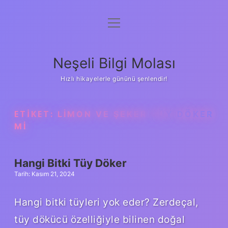
menüyü
Anasayfa
aç
Gizlilik Politikası
Neşeli Bilgi Molası
Yasal Uyarı
Hızlı hikayelerle gününü şenlendir!
Hakkımızda
ETIKET:
LIMON VE ŞEKER TÜY DÖKER
MI
Hangi Bitki Tüy Döker
Tarih: Kasım 21, 2024
Hangi bitki tüyleri yok eder? Zerdeçal,
tüy dökücü özelliğiyle bilinen doğal