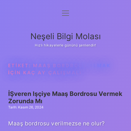
menüyü
Anasayfa
aç
Gizlilik Politikası
Neşeli Bilgi Molası
Yasal Uyarı
Hızlı hikayelerle gününü şenlendir!
Hakkımızda
ETIKET:
MAAŞ BORDROSU ALMAK
IÇIN KAÇ AY ÇALIŞMALI
İŞveren Işçiye Maaş Bordrosu Vermek
Zorunda Mı
Tarih: Kasım 26, 2024
Maaş bordrosu verilmezse ne olur?