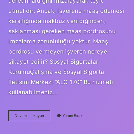
ücretini aldığını imzalayarak teyit
etmelidir. Ancak, işverene maaş ödemesi
karşılığında makbuz verildiğinden,
saklanması gereken maaş bordrosunu
imzalama zorunluluğu yoktur. Maaş
bordrosu vermeyen işveren nereye
şikayet edilir? Sosyal Sigortalar
KurumuÇalışma ve Sosyal Sigorta
İletişim Merkezi “ALO 170” Bu hizmeti
kullanabilmeniz…
İŞveren
Devamını okuyun
Yorum Bırak
Işçiye
Maaş
Bordrosu