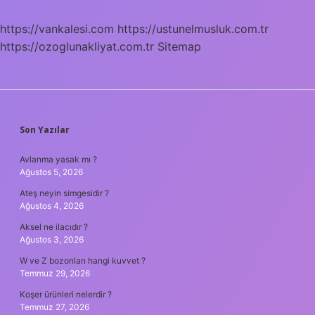
Vermek
Zorunda
https://vankalesi.com
https://ustunelmusluk.com.tr
Mı
https://ozoglunakliyat.com.tr
Sitemap
SIDEBAR
Son Yazılar
Avlanma yasak mı ?
Ağustos 5, 2026
Ateş neyin simgesidir ?
Ağustos 4, 2026
Aksel ne ilacıdır ?
Ağustos 3, 2026
W ve Z bozonları hangi kuvvet ?
Temmuz 29, 2026
Koşer ürünleri nelerdir ?
Temmuz 27, 2026