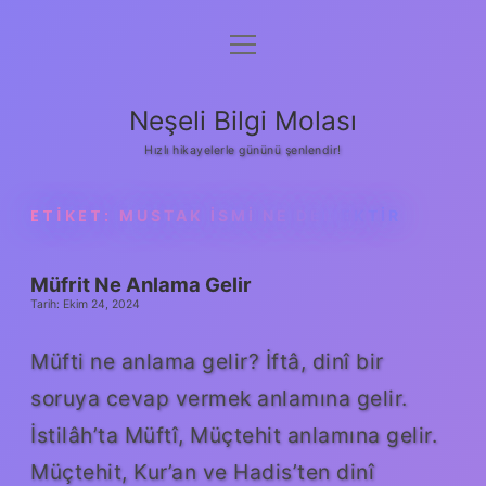
menüyü
Anasayfa
aç
Gizlilik Politikası
Neşeli Bilgi Molası
Yasal Uyarı
Hızlı hikayelerle gününü şenlendir!
Hakkımızda
ETIKET:
MUSTAK ISMI NE DEMEKTIR
Müfrit Ne Anlama Gelir
Tarih: Ekim 24, 2024
Müfti ne anlama gelir? İftâ, dinî bir
soruya cevap vermek anlamına gelir.
İstilâh’ta Müftî, Müçtehit anlamına gelir.
Müçtehit, Kur’an ve Hadis’ten dinî