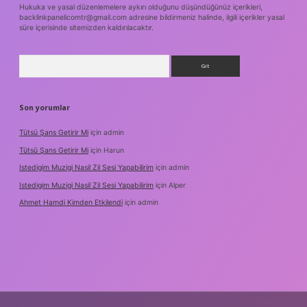
Hukuka ve yasal düzenlemelere aykırı olduğunu düşündüğünüz içerikleri,
backlinkpanelicomtr@gmail.com
adresine bildirmeniz halinde, ilgili içerikler yasal
süre içerisinde sitemizden kaldırılacaktır.
Arama
Son yorumlar
Tütsü Şans Getirir Mi
için
admin
Tütsü Şans Getirir Mi
için
Harun
Istedigim Muzigi Nasil Zil Sesi Yapabilirim
için
admin
Istedigim Muzigi Nasil Zil Sesi Yapabilirim
için
Alper
Ahmet Hamdi Kimden Etkilendi
için
admin