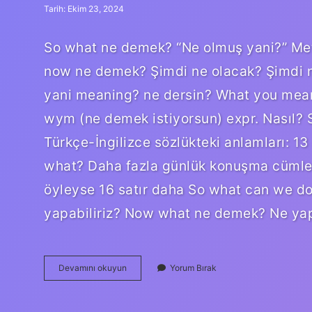
Tarih: Ekim 23, 2024
So what ne demek? “Ne olmuş yani?” Met
now ne demek? Şimdi ne olacak? Şimdi n
yani meaning? ne dersin? What you mea
wym (ne demek istiyorsun) expr. Nasıl? S
Türkçe-İngilizce sözlükteki anlamları: 
what? Daha fazla günlük konuşma cümles
öyleyse 16 satır daha So what can we do
yapabiliriz? Now what ne demek? Ne ya
So
Devamını okuyun
Yorum Bırak
What
Yani
Ne