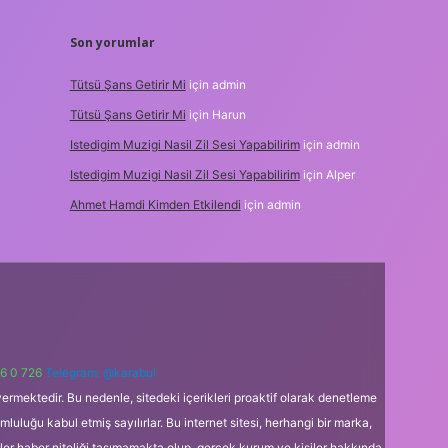
Son yorumlar
Tütsü Şans Getirir Mi
için
admin
Tütsü Şans Getirir Mi
için
Harun
Istedigim Muzigi Nasil Zil Sesi Yapabilirim
için
admin
Istedigim Muzigi Nasil Zil Sesi Yapabilirim
için
Alper
Ahmet Hamdi Kimden Etkilendi
için
admin
6 0 726
Telegram: @karabul
ermektedir. Bu nedenle, sitedeki içerikleri proaktif olarak denetleme
uğu kabul etmiş sayılırlar. Bu internet sitesi, herhangi bir marka,
kler haber niteliği taşımamakta olup, gerçek kurum ve kişiler hakkında