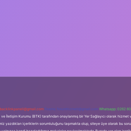
backlinkpaneli@gmail.com
Teams:
forumhizmeti@gmail.com
Whatsapp: 0262 60
i ve İletişim Kurumu (BTK) tarafından onaylanmış bir Yer Sağlayıcı olarak hizmet v
azdıkları içeriklerin sorumluluğunu taşımakta olup, siteye üye olarak bu sorumlul
e yalnızca kendi hazırladığımız makaleler paylaşılmaktadır. Burada yer alan içeri