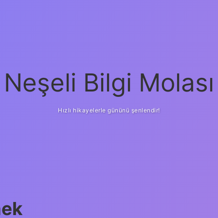
Neşeli Bilgi Molası
Hızlı hikayelerle gününü şenlendir!
mek