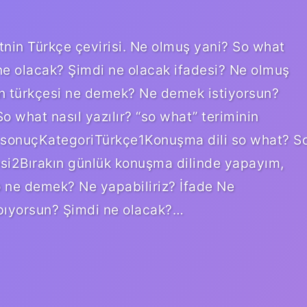
nin Türkçe çevirisi. Ne olmuş yani? So what
e olacak? Şimdi ne olacak ifadesi? Ne olmuş
n türkçesi ne demek? Ne demek istiyorsun?
o what nasıl yazılır? “so what” teriminin
13 sonuçKategoriTürkçe1Konuşma dili so what? S
i2Bırakın günlük konuşma dilinde yapayım,
 ne demek? Ne yapabiliriz? İfade Ne
pıyorsun? Şimdi ne olacak?…