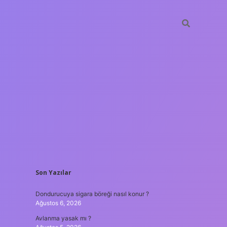
SIDEBAR
Son Yazılar
ilbet yeni giriş adresi
Dondurucuya sigara böreği nasıl konur ?
Ağustos 6, 2026
Avlanma yasak mı ?