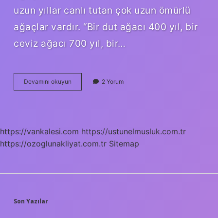
uzun yıllar canlı tutan çok uzun ömürlü
ağaçlar vardır. “Bir dut ağacı 400 yıl, bir
ceviz ağacı 700 yıl, bir…
Hangi
Devamını okuyun
2 Yorum
Ağaç
700
Yıl
Yaşar
https://vankalesi.com
https://ustunelmusluk.com.tr
https://ozoglunakliyat.com.tr
Sitemap
SIDEBAR
Son Yazılar