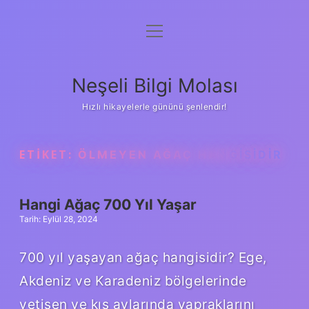
menüyü
Anasayfa
aç
Gizlilik Politikası
Neşeli Bilgi Molası
Yasal Uyarı
Hızlı hikayelerle gününü şenlendir!
Hakkımızda
ETIKET:
ÖLMEYEN AĞAÇ HANGISIDIR
Hangi Ağaç 700 Yıl Yaşar
Tarih: Eylül 28, 2024
700 yıl yaşayan ağaç hangisidir? Ege,
Akdeniz ve Karadeniz bölgelerinde
yetişen ve kış aylarında yapraklarını