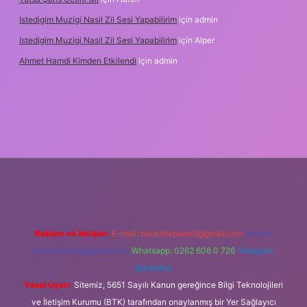
Istedigim Muzigi Nasil Zil Sesi Yapabilirim
için
admin
Istedigim Muzigi Nasil Zil Sesi Yapabilirim
için
Alper
Ahmet Hamdi Kimden Etkilendi
için
admin
ş adresi
Reklam ve İletişim:
E-mail:
backlinkpaneli@gmail.com
Teams:
forumhizmeti@gmail.com
Whatsapp: 0262 606 0 726
Telegram:
@karabul
Yasal Uyarı:
Sitemiz, 5651 Sayılı Kanun gereğince Bilgi Teknolojileri
ve İletişim Kurumu (BTK) tarafından onaylanmış bir Yer Sağlayıcı