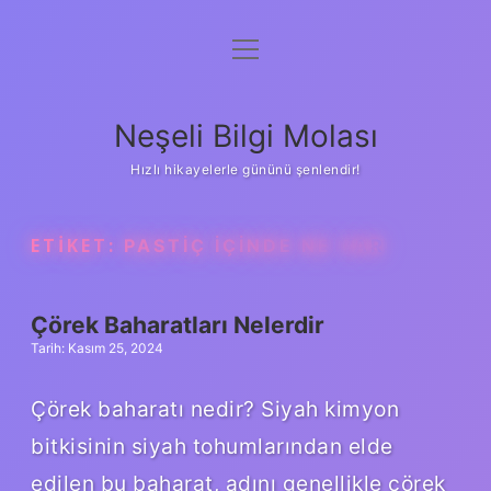
menüyü
Anasayfa
aç
Gizlilik Politikası
Neşeli Bilgi Molası
Yasal Uyarı
Hızlı hikayelerle gününü şenlendir!
Hakkımızda
ETIKET:
PASTIÇ IÇINDE NE VAR
Çörek Baharatları Nelerdir
Tarih: Kasım 25, 2024
Çörek baharatı nedir? Siyah kimyon
bitkisinin siyah tohumlarından elde
edilen bu baharat, adını genellikle çörek