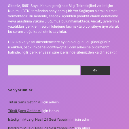
Sitemiz, 5651 Sayılı Kanun gereğince Bilgi Teknolojileri ve İletişim
Kurumu (BTK) tarafından onaylanmış bir Yer Sağlayıcı olarak hizmet
vermektedir. Bu nedenle, sitedeki içerikleri proaktif olarak denetleme
veya araştırma yükümlülüğümüz bulunmamaktadır. Ancak, üyelerimiz
yazdıkları içeriklerin sorumluluğunu taşımakta olup, siteye üye olarak
bu sorumluluğu kabul etmiş sayılırlar.
Hukuka ve yasal düzenlemelere aykırı olduğunu düşündüğünüz
içerikleri,
backlinkpanelicomtr@gmail.com
adresine bildirmeniz
halinde, ilgili içerikler yasal süre içerisinde sitemizden kaldırılacaktır.
Arama
Son yorumlar
Tütsü Şans Getirir Mi
için
admin
Tütsü Şans Getirir Mi
için
Harun
Istedigim Muzigi Nasil Zil Sesi Yapabilirim
için
admin
Istedigim Muzigi Nasil Zil Sesi Yapabilirim
için
Alper