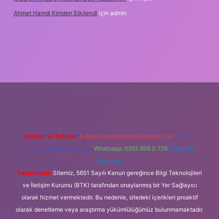
Ahmet Hamdi Kimden Etkilendi
için
admin
adresi
Reklam ve İletişim:
E-mail:
backlinkpaneli@gmail.com
Teams:
forumhizmeti@gmail.com
Whatsapp: 0262 606 0 726
Telegram:
@karabul
Yasal Uyarı:
Sitemiz, 5651 Sayılı Kanun gereğince Bilgi Teknolojileri
ve İletişim Kurumu (BTK) tarafından onaylanmış bir Yer Sağlayıcı
olarak hizmet vermektedir. Bu nedenle, sitedeki içerikleri proaktif
olarak denetleme veya araştırma yükümlülüğümüz bulunmamaktadır.