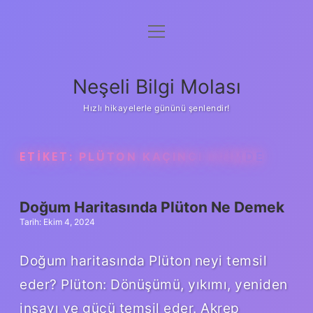
menüyü
Anasayfa
aç
Gizlilik Politikası
Neşeli Bilgi Molası
Yasal Uyarı
Hızlı hikayelerle gününü şenlendir!
Hakkımızda
ETIKET:
PLÜTON KAÇINCI EVIMDE
Doğum Haritasında Plüton Ne Demek
Tarih: Ekim 4, 2024
Doğum haritasında Plüton neyi temsil
eder? Plüton: Dönüşümü, yıkımı, yeniden
inşayı ve gücü temsil eder. Akrep