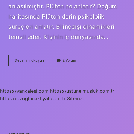
anlaşılmıştır. Plüton ne anlatır? Doğum
haritasında Plüton derin psikolojik
süreçleri anlatır. Bilinçdışı dinamikleri
temsil eder. Kişinin iç dünyasında…
Doğum
Devamını okuyun
2 Yorum
Haritasında
Plüton
Ne
Demek
https://vankalesi.com
https://ustunelmusluk.com.tr
https://ozoglunakliyat.com.tr
Sitemap
Son Yazılar