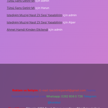
Tütsü Şans Getirir Mi
için
admin
Tütsü Şans Getirir Mi
için
Harun
Istedigim Muzigi Nasil Zil Sesi Yapabilirim
için
admin
Istedigim Muzigi Nasil Zil Sesi Yapabilirim
için
Alper
Ahmet Hamdi Kimden Etkilendi
için
admin
esi
Reklam ve İletişim:
E-mail:
backlinkpaneli@gmail.com
Teams:
forumhizmeti@gmail.com
Whatsapp: 0262 606 0 726
Telegram:
@karabul