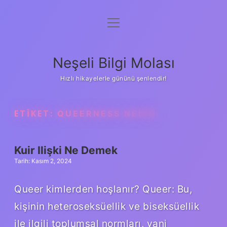
menüyü
Anasayfa
aç
Gizlilik Politikası
Neşeli Bilgi Molası
Yasal Uyarı
Hızlı hikayelerle gününü şenlendir!
Hakkımızda
ETIKET:
QUEERNESS NEDIR
Kuir Ilişki Ne Demek
Tarih: Kasım 2, 2024
Queer kimlerden hoşlanır? Queer: Bu,
kişinin heteroseksüellik ve biseksüellik
ile ilgili toplumsal normları, yani