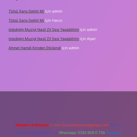
Tütsü Şans Getirir Mi
için
admin
Tütsü Şans Getirir Mi
için
Harun
Istedigim Muzigi Nasil Zil Sesi Yapabilirim
için
admin
Istedigim Muzigi Nasil Zil Sesi Yapabilirim
için
Alper
Ahmet Hamdi Kimden Etkilendi
için
admin
ş adresi
Reklam ve İletişim:
E-mail:
backlinkpaneli@gmail.com
Teams:
forumhizmeti@gmail.com
Whatsapp: 0262 606 0 726
Telegram: