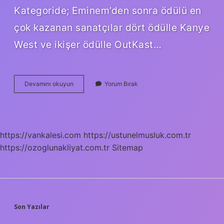
Kategoride; Eminem’den sonra ödülü en
çok kazanan sanatçılar dört ödülle Kanye
West ve ikişer ödülle OutKast…
Rap
Devamını okuyun
Yorum Bırak
Kurucusu
Kimdir
https://vankalesi.com
https://ustunelmusluk.com.tr
https://ozoglunakliyat.com.tr
Sitemap
SIDEBAR
Son Yazılar