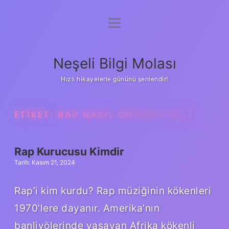
menüyü
Anasayfa
aç
Gizlilik Politikası
Neşeli Bilgi Molası
Yasal Uyarı
Hızlı hikayelerle gününü şenlendir!
Hakkımızda
ETIKET:
RAP NASIL ORTAYA ÇIKTI
Rap Kurucusu Kimdir
Tarih: Kasım 21, 2024
Rap’i kim kurdu? Rap müziğinin kökenleri
1970’lere dayanır. Amerika’nın
banliyölerinde yaşayan Afrika kökenli