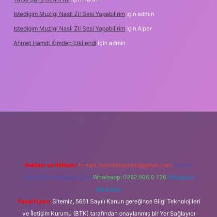
Istedigim Muzigi Nasil Zil Sesi Yapabilirim
için
admin
Istedigim Muzigi Nasil Zil Sesi Yapabilirim
için
Alper
Ahmet Hamdi Kimden Etkilendi
için
admin
 adresi
Reklam ve İletişim:
E-mail:
backlinkpaneli@gmail.com
Teams:
forumhizmeti@gmail.com
Whatsapp: 0262 606 0 726
Telegram:
@karabul
Yasal Uyarı:
Sitemiz, 5651 Sayılı Kanun gereğince Bilgi Teknolojileri
ve İletişim Kurumu (BTK) tarafından onaylanmış bir Yer Sağlayıcı