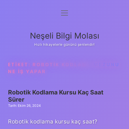
menüyü
Anasayfa
aç
Gizlilik Politikası
Neşeli Bilgi Molası
Yasal Uyarı
Hızlı hikayelerle gününü şenlendir!
Hakkımızda
ETIKET:
ROBOTIK KODLAMA MEZUNU
NE IŞ YAPAR
Robotik Kodlama Kursu Kaç Saat
Sürer
Tarih: Ekim 26, 2024
Robotik kodlama kursu kaç saat?