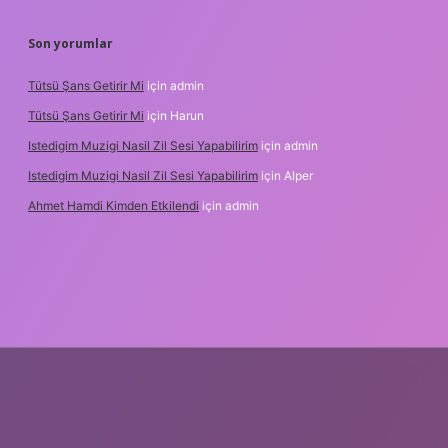
Son yorumlar
Tütsü Şans Getirir Mi
için
admin
Tütsü Şans Getirir Mi
için
Harun
Istedigim Muzigi Nasil Zil Sesi Yapabilirim
için
admin
Istedigim Muzigi Nasil Zil Sesi Yapabilirim
için
Alper
Ahmet Hamdi Kimden Etkilendi
için
admin
iş adresi