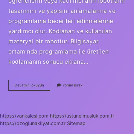
öğrencilerin veya katılımcıların robotların
tasarımını ve yapısını anlamalarına ve
programlama becerileri edinmelerine
yardımcı olur. Kodlanan ve kullanılan
materyal bir robottur. Bilgisayar
ortamında programlama ile üretilen
kodlamanın sonucu ekrana…
Robotik
Devamını okuyun
Yorum Bırak
Kodlama
Kursu
Kaç
Saat
Sürer
https://vankalesi.com
https://ustunelmusluk.com.tr
https://ozoglunakliyat.com.tr
Sitemap