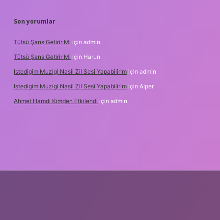
Son yorumlar
Tütsü Şans Getirir Mi
için
admin
Tütsü Şans Getirir Mi
için
Harun
Istedigim Muzigi Nasil Zil Sesi Yapabilirim
için
admin
Istedigim Muzigi Nasil Zil Sesi Yapabilirim
için
Alper
Ahmet Hamdi Kimden Etkilendi
için
admin
 adresi