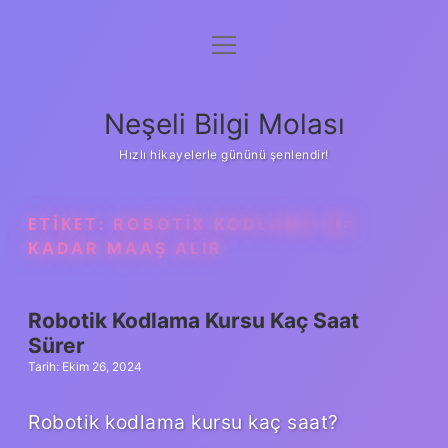
menüyü
Anasayfa
aç
Gizlilik Politikası
Neşeli Bilgi Molası
Yasal Uyarı
Hızlı hikayelerle gününü şenlendir!
Hakkımızda
ETIKET:
ROBOTIK KODLAMA NE
KADAR MAAŞ ALIR
Robotik Kodlama Kursu Kaç Saat
Sürer
Tarih: Ekim 26, 2024
Robotik kodlama kursu kaç saat?