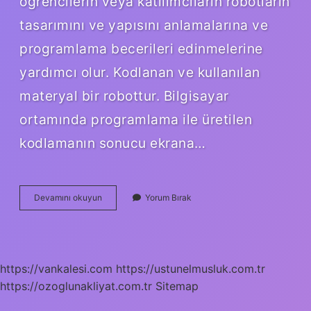
öğrencilerin veya katılımcıların robotların
tasarımını ve yapısını anlamalarına ve
programlama becerileri edinmelerine
yardımcı olur. Kodlanan ve kullanılan
materyal bir robottur. Bilgisayar
ortamında programlama ile üretilen
kodlamanın sonucu ekrana…
Robotik
Devamını okuyun
Yorum Bırak
Kodlama
Kursu
Kaç
Saat
Sürer
https://vankalesi.com
https://ustunelmusluk.com.tr
https://ozoglunakliyat.com.tr
Sitemap