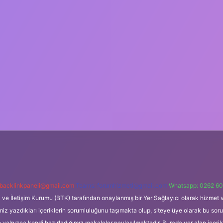
backlinkpaneli@gmail.com
Teams:
forumhizmeti@gmail.com
Whatsapp: 0262 60
i ve İletişim Kurumu (BTK) tarafından onaylanmış bir Yer Sağlayıcı olarak hizmet v
azdıkları içeriklerin sorumluluğunu taşımakta olup, siteye üye olarak bu sorumlul
e yalnızca kendi hazırladığımız makaleler paylaşılmaktadır. Burada yer alan içeri