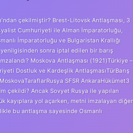
’ndan çekilmiştir? Brest-Litovsk Antlaşması, 3
yalist Cumhuriyeti ile Alman İmparatorluğu,
anlı İmparatorluğu ve Bulgaristan Krallığı
 yenilgisinden sonra iptal edilen bir barış
 imzalandı? Moskova Antlaşması (1921)Türkiye –
iyeti Dostluk ve Kardeşlik AntlaşmasıTürBarış
erMoskovaTaraflarRusya SFSR AnkaraHükümet3
kim çekildi? Ancak Sovyet Rusya ile yapılan
ük kayıplara yol açarken, metni imzalayan diğer
zellikle bu antlaşma sayesinde Osmanlı