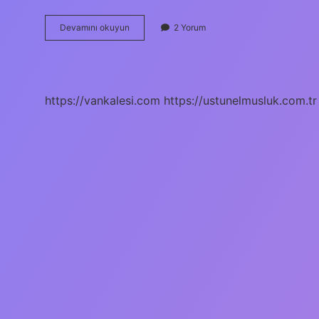
Rusya
Devamını okuyun
2 Yorum
Hangi
Antlaşma
Ile
Çekildi
https://vankalesi.com
https://ustunelmusluk.com.tr