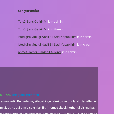
Son yorumlar
Tütsü Şans Getirir Mi
için
admin
Tütsü Şans Getirir Mi
için
Harun
Istedigim Muzigi Nasil Zil Sesi Yapabilirim
için
admin
Istedigim Muzigi Nasil Zil Sesi Yapabilirim
için
Alper
Ahmet Hamdi Kimden Etkilendi
için
admin
6 0 726
Telegram: @karabul
ermektedir. Bu nedenle, sitedeki içerikleri proaktif olarak denetleme
uğu kabul etmiş sayılırlar. Bu internet sitesi, herhangi bir marka,
kler haber niteliği taşımamakta olup, gerçek kurum ve kişiler hakkında