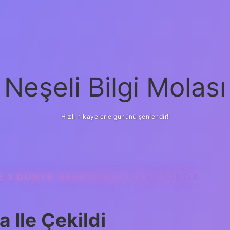
Neşeli Bilgi Molası
Hızlı hikayelerle gününü şenlendir!
E 1 DÜNYA SAVAŞINDAN ÇEKILMIŞTIR
 Ile Çekildi