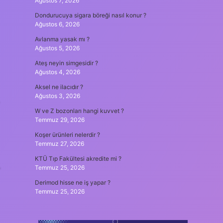
Ağustos 7, 2026
Dondurucuya sigara böreği nasıl konur ?
Ağustos 6, 2026
Avlanma yasak mı ?
Ağustos 5, 2026
Ateş neyin simgesidir ?
Ağustos 4, 2026
Aksel ne ilacıdır ?
Ağustos 3, 2026
W ve Z bozonları hangi kuvvet ?
Temmuz 29, 2026
Koşer ürünleri nelerdir ?
Temmuz 27, 2026
KTÜ Tıp Fakültesi akredite mi ?
Temmuz 25, 2026
Derimod hisse ne iş yapar ?
Temmuz 25, 2026