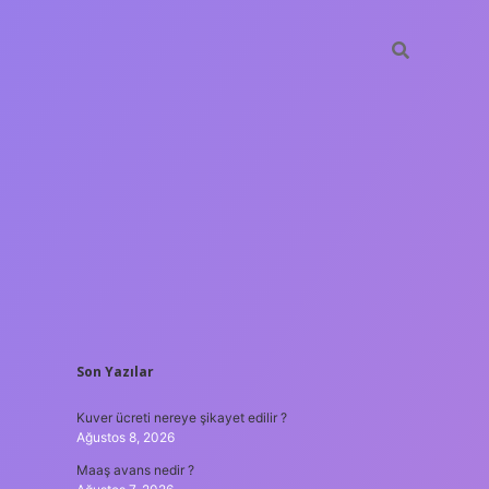
SIDEBAR
Son Yazılar
ilbet yeni giriş adresi
Kuver ücreti nereye şikayet edilir ?
Ağustos 8, 2026
Maaş avans nedir ?