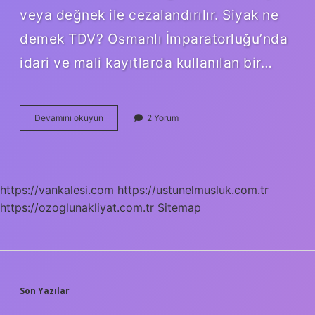
veya değnek ile cezalandırılır. Siyak ne
demek TDV? Osmanlı İmparatorluğu’nda
idari ve mali kayıtlarda kullanılan bir…
Sihak
Devamını okuyun
2 Yorum
Ne
Demek
https://vankalesi.com
https://ustunelmusluk.com.tr
https://ozoglunakliyat.com.tr
Sitemap
SIDEBAR
Son Yazılar