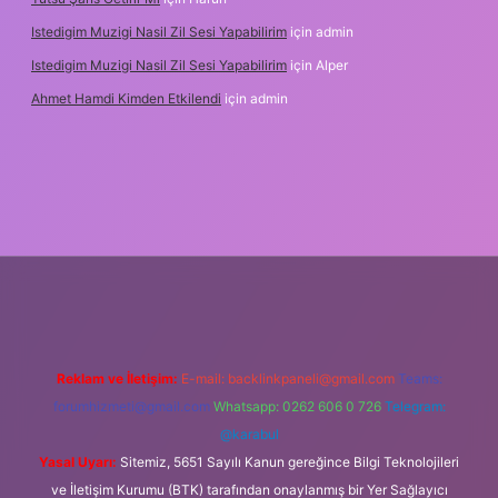
Istedigim Muzigi Nasil Zil Sesi Yapabilirim
için
admin
Istedigim Muzigi Nasil Zil Sesi Yapabilirim
için
Alper
Ahmet Hamdi Kimden Etkilendi
için
admin
iş adresi
Reklam ve İletişim:
E-mail:
backlinkpaneli@gmail.com
Teams:
forumhizmeti@gmail.com
Whatsapp: 0262 606 0 726
Telegram:
@karabul
Yasal Uyarı:
Sitemiz, 5651 Sayılı Kanun gereğince Bilgi Teknolojileri
ve İletişim Kurumu (BTK) tarafından onaylanmış bir Yer Sağlayıcı