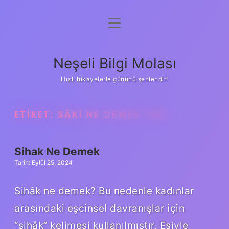
menüyü
Anasayfa
aç
Gizlilik Politikası
Neşeli Bilgi Molası
Yasal Uyarı
Hızlı hikayelerle gününü şenlendir!
Hakkımızda
ETIKET:
SÂKI NE DEMEK TDK
Sihak Ne Demek
Tarih: Eylül 25, 2024
Sihâk ne demek? Bu nedenle kadınlar
arasındaki eşcinsel davranışlar için
“sihâk” kelimesi kullanılmıştır. Eşiyle