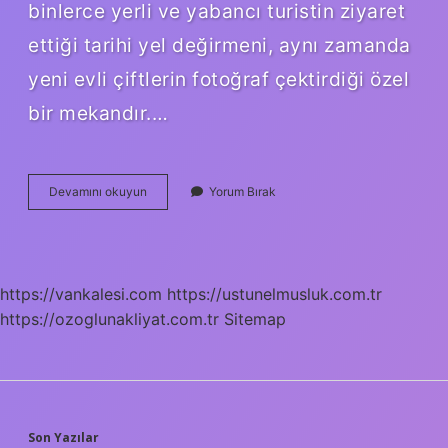
binlerce yerli ve yabancı turistin ziyaret
ettiği tarihi yel değirmeni, aynı zamanda
yeni evli çiftlerin fotoğraf çektirdiği özel
bir mekandır.…
Yeldeğirmeni
Devamını okuyun
Yorum Bırak
Mi
Yel
Değirmeni
Mi
https://vankalesi.com
https://ustunelmusluk.com.tr
https://ozoglunakliyat.com.tr
Sitemap
Son Yazılar