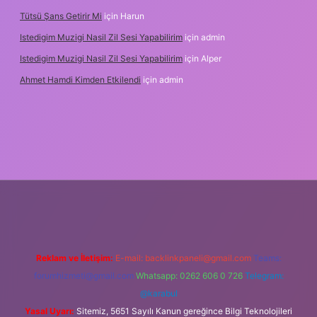
Tütsü Şans Getirir Mi
için
Harun
Istedigim Muzigi Nasil Zil Sesi Yapabilirim
için
admin
Istedigim Muzigi Nasil Zil Sesi Yapabilirim
için
Alper
Ahmet Hamdi Kimden Etkilendi
için
admin
i giriş adresi
Reklam ve İletişim:
E-mail:
backlinkpaneli@gmail.com
Teams:
forumhizmeti@gmail.com
Whatsapp: 0262 606 0 726
Telegram:
@karabul
Yasal Uyarı:
Sitemiz, 5651 Sayılı Kanun gereğince Bilgi Teknolojileri