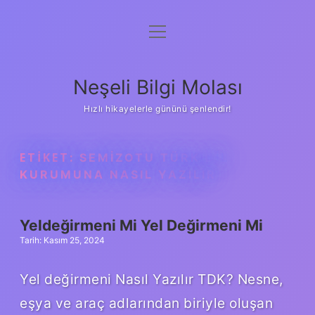
menüyü
Anasayfa
aç
Gizlilik Politikası
Neşeli Bilgi Molası
Yasal Uyarı
Hızlı hikayelerle gününü şenlendir!
Hakkımızda
ETIKET:
SEMIZOTU TÜRK DIL
KURUMUNA NASIL YAZILIR
Yeldeğirmeni Mi Yel Değirmeni Mi
Tarih: Kasım 25, 2024
Yel değirmeni Nasıl Yazılır TDK? Nesne,
eşya ve araç adlarından biriyle oluşan