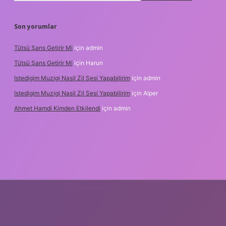
Son yorumlar
Tütsü Şans Getirir Mi
için
admin
Tütsü Şans Getirir Mi
için
Harun
Istedigim Muzigi Nasil Zil Sesi Yapabilirim
için
admin
Istedigim Muzigi Nasil Zil Sesi Yapabilirim
için
Alper
Ahmet Hamdi Kimden Etkilendi
için
admin
adresi