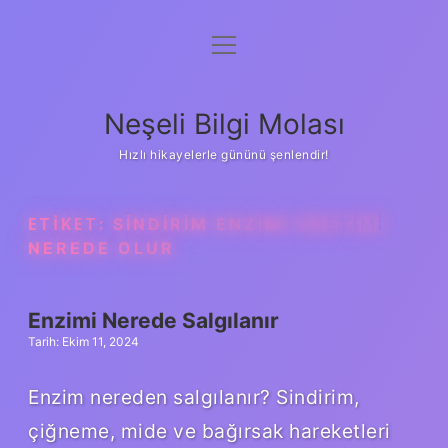
menüyü
Anasayfa
aç
Gizlilik Politikası
Neşeli Bilgi Molası
Yasal Uyarı
Hızlı hikayelerle gününü şenlendir!
Hakkımızda
ETIKET:
SINDIRIM ENZIMI ÜRETIMI
NEREDE OLUR
Enzimi Nerede Salgılanır
Tarih: Ekim 11, 2024
Enzim nereden salgılanır? Sindirim,
çiğneme, mide ve bağırsak hareketleri