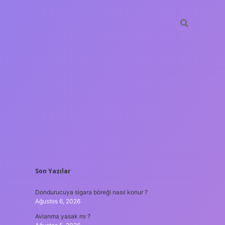
SIDEBAR
Son Yazılar
ilbet yeni giriş adres
Dondurucuya sigara böreği nasıl konur ?
Ağustos 6, 2026
Avlanma yasak mı ?