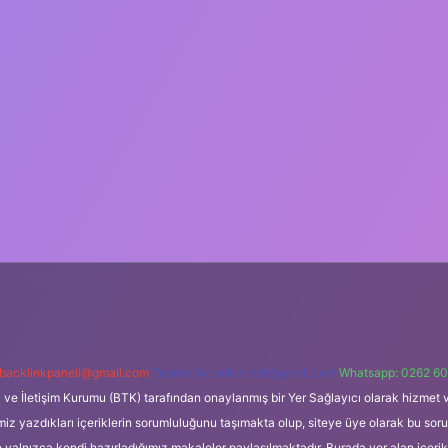
backlinkpaneli@gmail.com
Teams:
forumhizmeti@gmail.com
Whatsapp: 0262 60
i ve İletişim Kurumu (BTK) tarafından onaylanmış bir Yer Sağlayıcı olarak hizmet v
azdıkları içeriklerin sorumluluğunu taşımakta olup, siteye üye olarak bu sorumlul
e yalnızca kendi hazırladığımız makaleler paylaşılmaktadır. Burada yer alan içeri