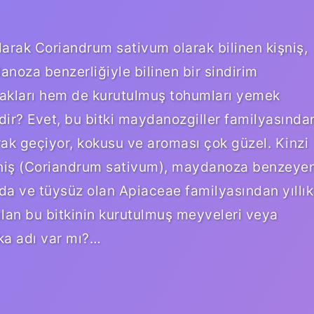
larak Coriandrum sativum olarak bilinen kişniş,
noza benzerliğiyle bilinen bir sindirim
aprakları hem de kurutulmuş tohumları yemek
nedir? Evet, bu bitki maydanozgiller familyasında
olarak geçiyor, kokusu ve aroması çok güzel. Kinzi
kişniş (Coriandrum sativum), maydanoza benzeye
da ve tüysüz olan Apiaceae familyasından yıllık
anılan bu bitkinin kurutulmuş meyveleri veya
şka adı var mı?…