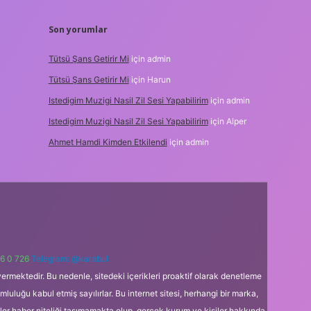
Son yorumlar
Tütsü Şans Getirir Mi
için
admin
Tütsü Şans Getirir Mi
için
Harun
Istedigim Muzigi Nasil Zil Sesi Yapabilirim
için
admin
Istedigim Muzigi Nasil Zil Sesi Yapabilirim
için
Alper
Ahmet Hamdi Kimden Etkilendi
için
admin
6 0 726
Telegram: @karabul
ermektedir. Bu nedenle, sitedeki içerikleri proaktif olarak denetleme
uğu kabul etmiş sayılırlar. Bu internet sitesi, herhangi bir marka,
kler haber niteliği taşımamakta olup, gerçek kurum ve kişiler hakkında