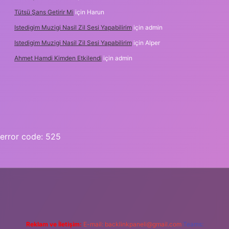
Tütsü Şans Getirir Mi
için
Harun
Istedigim Muzigi Nasil Zil Sesi Yapabilirim
için
admin
Istedigim Muzigi Nasil Zil Sesi Yapabilirim
için
Alper
Ahmet Hamdi Kimden Etkilendi
için
admin
error code: 525
Reklam ve İletişim:
E-mail:
backlinkpaneli@gmail.com
Teams: