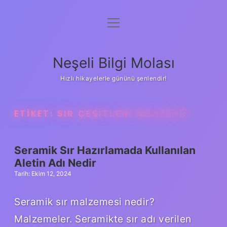
menüyü
Anasayfa
aç
Gizlilik Politikası
Neşeli Bilgi Molası
Yasal Uyarı
Hızlı hikayelerle gününü şenlendir!
Hakkımızda
ETIKET:
SIR ÇEŞITLERI NELERDIR
Seramik Sır Hazırlamada Kullanılan
Aletin Adı Nedir
Tarih: Ekim 12, 2024
Seramik sır malzemesi nedir?
Malzemeler. Seramikte sır adı verilen