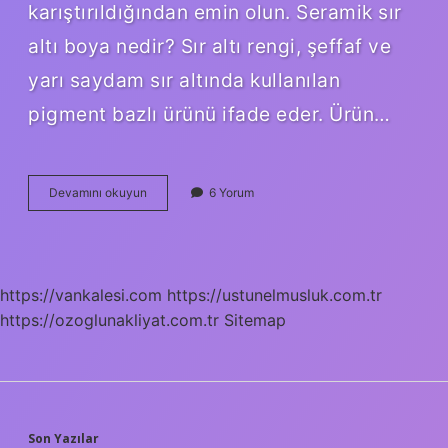
karıştırıldığından emin olun. Seramik sır
altı boya nedir? Sır altı rengi, şeffaf ve
yarı saydam sır altında kullanılan
pigment bazlı ürünü ifade eder. Ürün…
Seramik
Devamını okuyun
6 Yorum
Sır
Hazırlamada
Kullanılan
Aletin
Adı
https://vankalesi.com
https://ustunelmusluk.com.tr
Nedir
https://ozoglunakliyat.com.tr
Sitemap
Son Yazılar