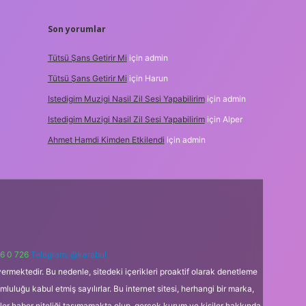
Son yorumlar
Tütsü Şans Getirir Mi
için
admin
Tütsü Şans Getirir Mi
için
Harun
Istedigim Muzigi Nasil Zil Sesi Yapabilirim
için
admin
Istedigim Muzigi Nasil Zil Sesi Yapabilirim
için
Alper
Ahmet Hamdi Kimden Etkilendi
için
admin
6 0 726
Telegram: @karabul
ermektedir. Bu nedenle, sitedeki içerikleri proaktif olarak denetleme
uğu kabul etmiş sayılırlar. Bu internet sitesi, herhangi bir marka,
kler haber niteliği taşımamakta olup, gerçek kurum ve kişiler hakkında