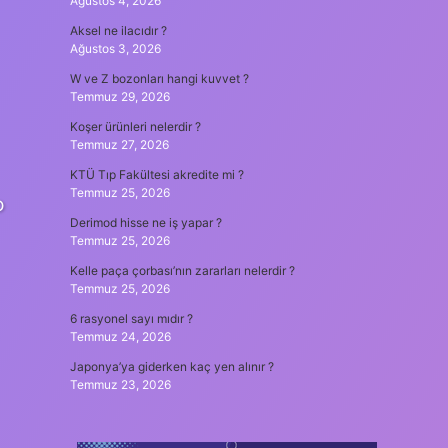
Ağustos 4, 2026
Aksel ne ilacıdır ?
Ağustos 3, 2026
W ve Z bozonları hangi kuvvet ?
Temmuz 29, 2026
Koşer ürünleri nelerdir ?
Temmuz 27, 2026
KTÜ Tıp Fakültesi akredite mi ?
Temmuz 25, 2026
o
Derimod hisse ne iş yapar ?
Temmuz 25, 2026
Kelle paça çorbası’nın zararları nelerdir ?
Temmuz 25, 2026
6 rasyonel sayı mıdır ?
Temmuz 24, 2026
Japonya’ya giderken kaç yen alınır ?
Temmuz 23, 2026