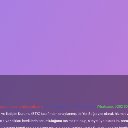
backlinkpaneli@gmail.com
Teams:
forumhizmeti@gmail.com
Whatsapp: 0262 60
i ve İletişim Kurumu (BTK) tarafından onaylanmış bir Yer Sağlayıcı olarak hizmet v
azdıkları içeriklerin sorumluluğunu taşımakta olup, siteye üye olarak bu sorumlul
e yalnızca kendi hazırladığımız makaleler paylaşılmaktadır. Burada yer alan içeri