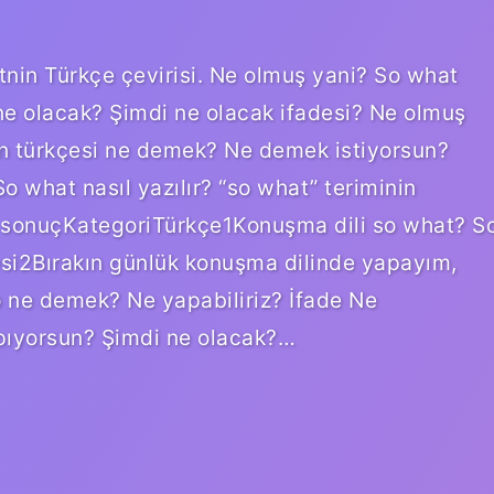
nin Türkçe çevirisi. Ne olmuş yani? So what
e olacak? Şimdi ne olacak ifadesi? Ne olmuş
n türkçesi ne demek? Ne demek istiyorsun?
o what nasıl yazılır? “so what” teriminin
13 sonuçKategoriTürkçe1Konuşma dili so what? S
i2Bırakın günlük konuşma dilinde yapayım,
 ne demek? Ne yapabiliriz? İfade Ne
pıyorsun? Şimdi ne olacak?…