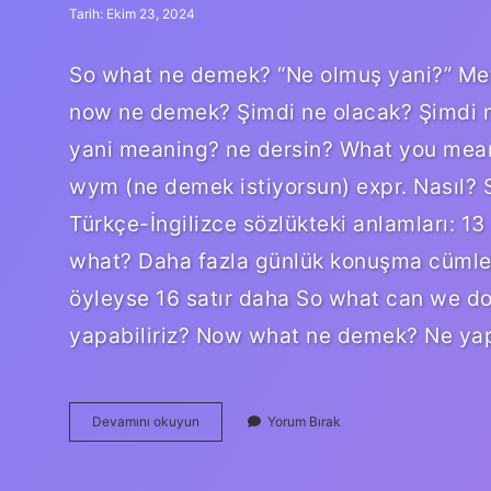
Tarih: Ekim 23, 2024
So what ne demek? “Ne olmuş yani?” Met
now ne demek? Şimdi ne olacak? Şimdi n
yani meaning? ne dersin? What you mea
wym (ne demek istiyorsun) expr. Nasıl? S
Türkçe-İngilizce sözlükteki anlamları: 
what? Daha fazla günlük konuşma cümles
öyleyse 16 satır daha So what can we do
yapabiliriz? Now what ne demek? Ne ya
So
Devamını okuyun
Yorum Bırak
What
Yani
Ne