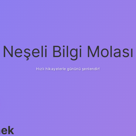
Neşeli Bilgi Molası
Hızlı hikayelerle gününü şenlendir!
mek