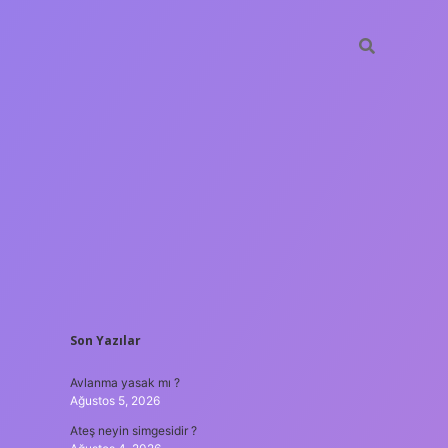
SIDEBAR
Son Yazılar
ilbet yeni giriş adresi
Avlanma yasak mı ?
Ağustos 5, 2026
Ateş neyin simgesidir ?