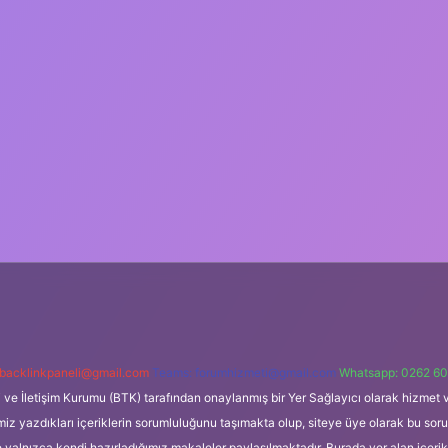
backlinkpaneli@gmail.com
Teams:
forumhizmeti@gmail.com
Whatsapp: 0262 60
i ve İletişim Kurumu (BTK) tarafından onaylanmış bir Yer Sağlayıcı olarak hizmet v
azdıkları içeriklerin sorumluluğunu taşımakta olup, siteye üye olarak bu sorumlul
e yalnızca kendi hazırladığımız makaleler paylaşılmaktadır. Burada yer alan içeri