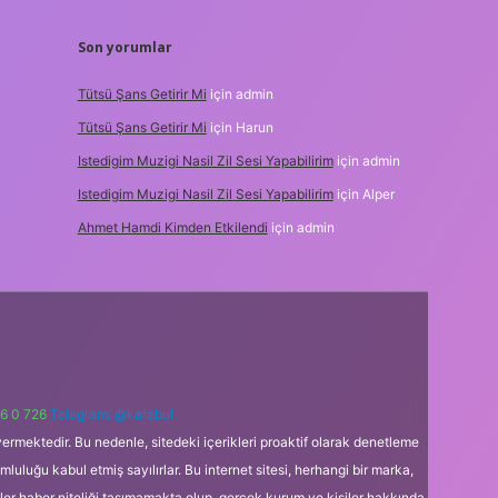
Son yorumlar
Tütsü Şans Getirir Mi
için
admin
Tütsü Şans Getirir Mi
için
Harun
Istedigim Muzigi Nasil Zil Sesi Yapabilirim
için
admin
Istedigim Muzigi Nasil Zil Sesi Yapabilirim
için
Alper
Ahmet Hamdi Kimden Etkilendi
için
admin
6 0 726
Telegram: @karabul
ermektedir. Bu nedenle, sitedeki içerikleri proaktif olarak denetleme
uğu kabul etmiş sayılırlar. Bu internet sitesi, herhangi bir marka,
kler haber niteliği taşımamakta olup, gerçek kurum ve kişiler hakkında