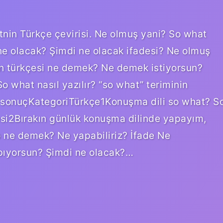
nin Türkçe çevirisi. Ne olmuş yani? So what
e olacak? Şimdi ne olacak ifadesi? Ne olmuş
n türkçesi ne demek? Ne demek istiyorsun?
o what nasıl yazılır? “so what” teriminin
13 sonuçKategoriTürkçe1Konuşma dili so what? S
i2Bırakın günlük konuşma dilinde yapayım,
 ne demek? Ne yapabiliriz? İfade Ne
pıyorsun? Şimdi ne olacak?…