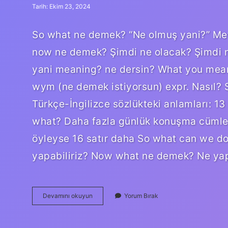
Tarih: Ekim 23, 2024
So what ne demek? “Ne olmuş yani?” Met
now ne demek? Şimdi ne olacak? Şimdi n
yani meaning? ne dersin? What you mea
wym (ne demek istiyorsun) expr. Nasıl? S
Türkçe-İngilizce sözlükteki anlamları: 
what? Daha fazla günlük konuşma cümles
öyleyse 16 satır daha So what can we do
yapabiliriz? Now what ne demek? Ne ya
So
Devamını okuyun
Yorum Bırak
What
Yani
Ne