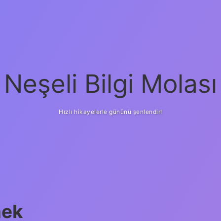
Neşeli Bilgi Molası
Hızlı hikayelerle gününü şenlendir!
mek