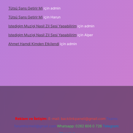
Tütsü Şans Getirir Mi
için
admin
Tütsü Şans Getirir Mi
için
Harun
Istedigim Muzigi Nasil Zil Sesi Yapabilirim
için
admin
Istedigim Muzigi Nasil Zil Sesi Yapabilirim
için
Alper
Ahmet Hamdi Kimden Etkilendi
için
admin
ş adresi
Reklam ve İletişim:
E-mail:
backlinkpaneli@gmail.com
Teams:
forumhizmeti@gmail.com
Whatsapp: 0262 606 0 726
Telegram: