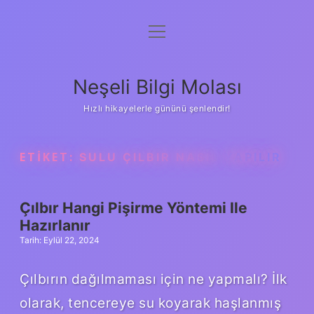
menüyü
Anasayfa
aç
Gizlilik Politikası
Neşeli Bilgi Molası
Yasal Uyarı
Hızlı hikayelerle gününü şenlendir!
Hakkımızda
ETIKET:
SULU ÇILBIR NASIL YAPILIR
Çılbır Hangi Pişirme Yöntemi Ile
Hazırlanır
Tarih: Eylül 22, 2024
Çılbırın dağılmaması için ne yapmalı? İlk
olarak, tencereye su koyarak haşlanmış