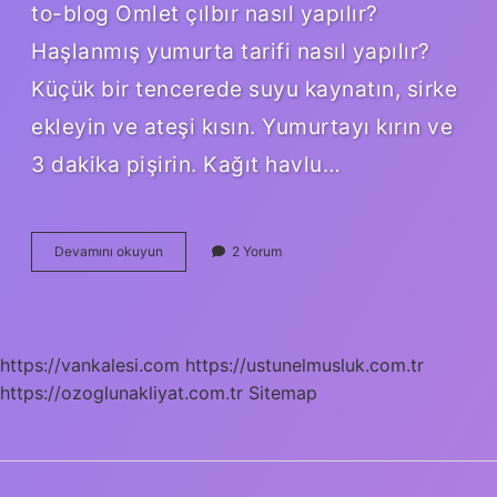
to-blog Omlet çılbır nasıl yapılır?
Haşlanmış yumurta tarifi nasıl yapılır?
Küçük bir tencerede suyu kaynatın, sirke
ekleyin ve ateşi kısın. Yumurtayı kırın ve
3 dakika pişirin. Kağıt havlu…
Çılbır
Devamını okuyun
2 Yorum
Hangi
Pişirme
Yöntemi
Ile
Hazırlanır
https://vankalesi.com
https://ustunelmusluk.com.tr
https://ozoglunakliyat.com.tr
Sitemap