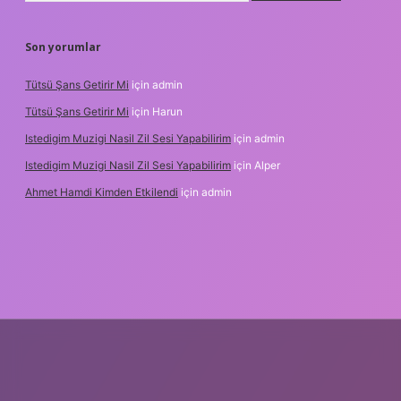
Son yorumlar
Tütsü Şans Getirir Mi
için
admin
Tütsü Şans Getirir Mi
için
Harun
Istedigim Muzigi Nasil Zil Sesi Yapabilirim
için
admin
Istedigim Muzigi Nasil Zil Sesi Yapabilirim
için
Alper
Ahmet Hamdi Kimden Etkilendi
için
admin
adresi