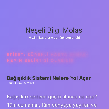
menüyü
Anasayfa
aç
Gizlilik Politikası
Neşeli Bilgi Molası
Yasal Uyarı
Hızlı hikayelerle gününü şenlendir!
Hakkımızda
ETIKET:
SÜREKLI HASTA OLMAK
NEYIN BELIRTISI OLABILIR
Bağışıklık Sistemi Nelere Yol Açar
Tarih: Ekim 25, 2024
Bağışıklık sistemi güçlü olunca ne olur?
Tüm uzmanlar, tüm dünyaya yayılan ve