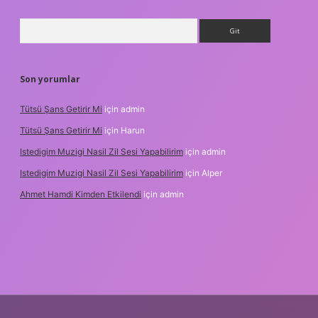
Arama
Son yorumlar
Tütsü Şans Getirir Mi
için
admin
Tütsü Şans Getirir Mi
için
Harun
Istedigim Muzigi Nasil Zil Sesi Yapabilirim
için
admin
Istedigim Muzigi Nasil Zil Sesi Yapabilirim
için
Alper
Ahmet Hamdi Kimden Etkilendi
için
admin
adresi