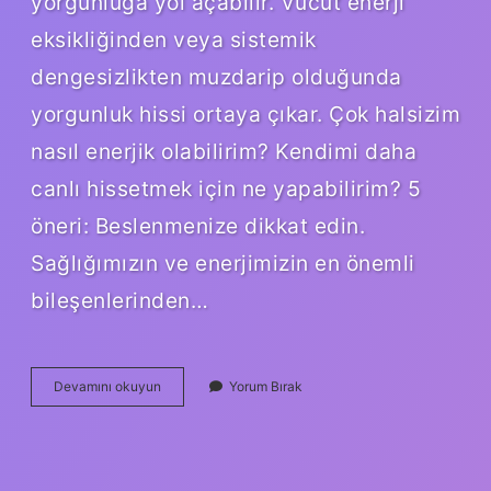
yorgunluğa yol açabilir. Vücut enerji
eksikliğinden veya sistemik
dengesizlikten muzdarip olduğunda
yorgunluk hissi ortaya çıkar. Çok halsizim
nasıl enerjik olabilirim? Kendimi daha
canlı hissetmek için ne yapabilirim? 5
öneri: Beslenmenize dikkat edin.
Sağlığımızın ve enerjimizin en önemli
bileşenlerinden…
Aşırı
Devamını okuyun
Yorum Bırak
Yorgunluk
Ve
Halsizliğe
Ne
Iyi