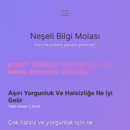
menüyü
Anasayfa
aç
Gizlilik Politikası
Neşeli Bilgi Molası
Yasal Uyarı
Hızlı hikayelerle gününü şenlendir!
Hakkımızda
ETIKET:
SÜREKLI YORGUNLUK IÇIN
HANGI DOKTORA GIDILMELI
Aşırı Yorgunluk Ve Halsizliğe Ne Iyi
Gelir
Tarih: Aralık 1, 2024
Çok halsiz ve yorgunluk için ne