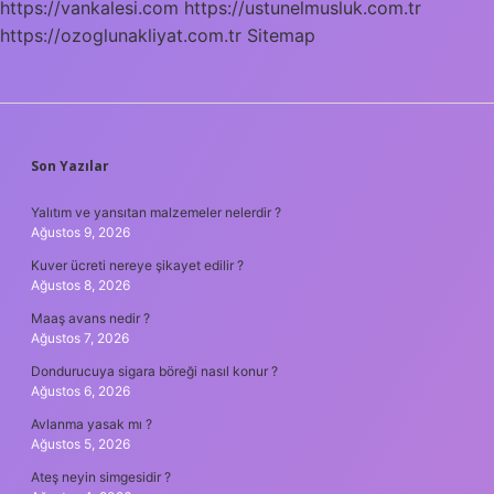
https://vankalesi.com
https://ustunelmusluk.com.tr
Gelir
https://ozoglunakliyat.com.tr
Sitemap
SIDEBAR
Son Yazılar
Yalıtım ve yansıtan malzemeler nelerdir ?
Ağustos 9, 2026
Kuver ücreti nereye şikayet edilir ?
Ağustos 8, 2026
Maaş avans nedir ?
Ağustos 7, 2026
Dondurucuya sigara böreği nasıl konur ?
Ağustos 6, 2026
Avlanma yasak mı ?
Ağustos 5, 2026
Ateş neyin simgesidir ?