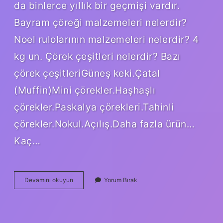
da binlerce yıllık bir geçmişi vardır.
Bayram çöreği malzemeleri nelerdir?
Noel rulolarının malzemeleri nelerdir? 4
kg un. Çörek çeşitleri nelerdir? Bazı
çörek çeşitleriGüneş keki.Çatal
(Muffin)Mini çörekler.Haşhaşlı
çörekler.Paskalya çörekleri.Tahinli
çörekler.Nokul.Açılış.Daha fazla ürün…
Kaç…
Çörek
Devamını okuyun
Yorum Bırak
Baharatları
Nelerdir