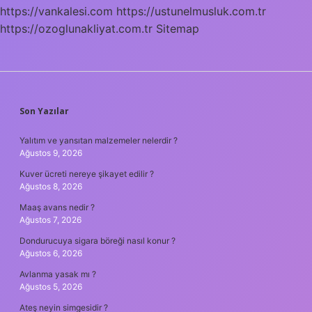
https://vankalesi.com
https://ustunelmusluk.com.tr
https://ozoglunakliyat.com.tr
Sitemap
SIDEBAR
Son Yazılar
Yalıtım ve yansıtan malzemeler nelerdir ?
Ağustos 9, 2026
Kuver ücreti nereye şikayet edilir ?
Ağustos 8, 2026
Maaş avans nedir ?
Ağustos 7, 2026
Dondurucuya sigara böreği nasıl konur ?
Ağustos 6, 2026
Avlanma yasak mı ?
Ağustos 5, 2026
Ateş neyin simgesidir ?