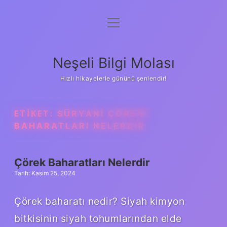
menüyü
Anasayfa
aç
Gizlilik Politikası
Neşeli Bilgi Molası
Yasal Uyarı
Hızlı hikayelerle gününü şenlendir!
Hakkımızda
ETIKET:
SÜRYANI ÇÖREĞI
BAHARATLARI NELERDIR
Çörek Baharatları Nelerdir
Tarih: Kasım 25, 2024
Çörek baharatı nedir? Siyah kimyon
bitkisinin siyah tohumlarından elde