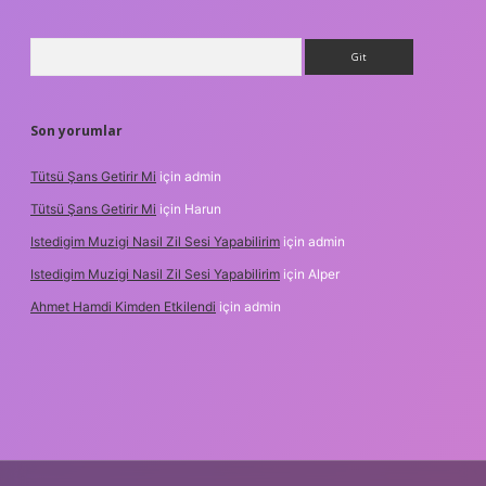
Arama
Son yorumlar
Tütsü Şans Getirir Mi
için
admin
Tütsü Şans Getirir Mi
için
Harun
Istedigim Muzigi Nasil Zil Sesi Yapabilirim
için
admin
Istedigim Muzigi Nasil Zil Sesi Yapabilirim
için
Alper
Ahmet Hamdi Kimden Etkilendi
için
admin
adresi