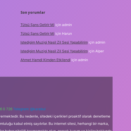
Son yorumlar
Tütsü Şans Getirir Mi
için
admin
Tütsü Şans Getirir Mi
için
Harun
Istedigim Muzigi Nasil Zil Sesi Yapabilirim
için
admin
Istedigim Muzigi Nasil Zil Sesi Yapabilirim
için
Alper
Ahmet Hamdi Kimden Etkilendi
için
admin
6 0 726
Telegram: @karabul
ermektedir. Bu nedenle, sitedeki içerikleri proaktif olarak denetleme
uğu kabul etmiş sayılırlar. Bu internet sitesi, herhangi bir marka,
kler haber niteliği taşımamakta olup, gerçek kurum ve kişiler hakkında