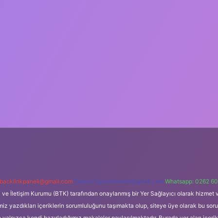
backlinkpaneli@gmail.com
Teams:
forumhizmeti@gmail.com
Whatsapp: 0262 60
i ve İletişim Kurumu (BTK) tarafından onaylanmış bir Yer Sağlayıcı olarak hizmet v
azdıkları içeriklerin sorumluluğunu taşımakta olup, siteye üye olarak bu sorumlul
e yalnızca kendi hazırladığımız makaleler paylaşılmaktadır. Burada yer alan içeri