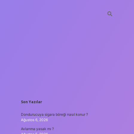
SIDEBAR
Son Yazılar
ilbet yeni giriş adresi
Dondurucuya sigara böreği nasıl konur ?
Ağustos 6, 2026
Avlanma yasak mı ?