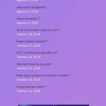
Ağustos 5, 2026
Ateş neyin simgesidir ?
Ağustos 4, 2026
Aksel ne ilacıdır ?
Ağustos 3, 2026
W ve Z bozonları hangi kuvvet ?
Temmuz 29, 2026
Koşer ürünleri nelerdir ?
Temmuz 27, 2026
KTÜ Tıp Fakültesi akredite mi ?
Temmuz 25, 2026
Derimod hisse ne iş yapar ?
Temmuz 25, 2026
Kelle paça çorbası’nın zararları nelerdir ?
Temmuz 25, 2026
6 rasyonel sayı mıdır ?
Temmuz 24, 2026