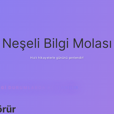
Neşeli Bilgi Molası
Hızlı hikayelerle gününü şenlendir!
NGI DURUMLARDA KULLANILIR
örür