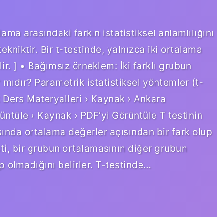
alama arasındaki farkın istatistiksel anlamlılığını
ekniktir. Bir t-testinde, yalnızca iki ortalama
lir. ] • Bağımsız örneklem: İki farklı grubun
 mıdır? Parametrik istatistiksel yöntemler (t-
k Ders Materyalleri › Kaynak › Ankara
üntüle › Kaynak › PDF’yi Görüntüle T testinin
sında ortalama değerler açısından bir fark olup
esti, bir grubun ortalamasının diğer grubun
p olmadığını belirler. T-testinde…