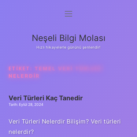
menüyü
Anasayfa
aç
Gizlilik Politikası
Neşeli Bilgi Molası
Yasal Uyarı
Hızlı hikayelerle gününü şenlendir!
Hakkımızda
ETIKET:
TEMEL VERI TÜRLERI
NELERDIR
Veri Türleri Kaç Tanedir
Tarih: Eylül 28, 2024
Veri Türleri Nelerdir Bilişim? Veri türleri
nelerdir?