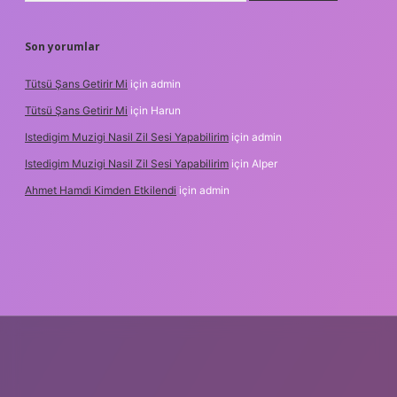
Son yorumlar
Tütsü Şans Getirir Mi
için
admin
Tütsü Şans Getirir Mi
için
Harun
Istedigim Muzigi Nasil Zil Sesi Yapabilirim
için
admin
Istedigim Muzigi Nasil Zil Sesi Yapabilirim
için
Alper
Ahmet Hamdi Kimden Etkilendi
için
admin
resi