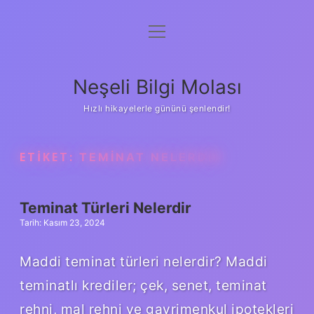
menüyü
Anasayfa
aç
Gizlilik Politikası
Neşeli Bilgi Molası
Yasal Uyarı
Hızlı hikayelerle gününü şenlendir!
Hakkımızda
ETIKET:
TEMINAT NELERDIR
Teminat Türleri Nelerdir
Tarih: Kasım 23, 2024
Maddi teminat türleri nelerdir? Maddi
teminatlı krediler; çek, senet, teminat
rehni, mal rehni ve gayrimenkul ipotekleri