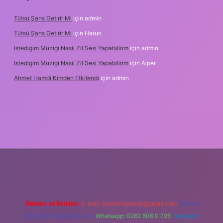
Tütsü Şans Getirir Mi
için
admin
Tütsü Şans Getirir Mi
için
Harun
Istedigim Muzigi Nasil Zil Sesi Yapabilirim
için
admin
Istedigim Muzigi Nasil Zil Sesi Yapabilirim
için
Alper
Ahmet Hamdi Kimden Etkilendi
için
admin
ş adresi
Reklam ve İletişim:
E-mail:
backlinkpaneli@gmail.com
Teams:
forumhizmeti@gmail.com
Whatsapp: 0262 606 0 726
Telegram: