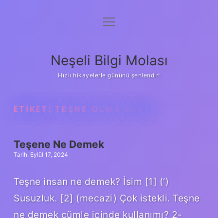
menüyü
Anasayfa
aç
Gizlilik Politikası
Neşeli Bilgi Molası
Yasal Uyarı
Hızlı hikayelerle gününü şenlendir!
Hakkımızda
ETIKET:
TEŞNE OLMA NEDIR
Teşene Ne Demek
Tarih: Eylül 17, 2024
Teşne insan ne demek? İsim [1] (‘)
Susuzluk. [2] (mecazi) Çok istekli. Teşne
ne demek cümle içinde kullanımı? 2-