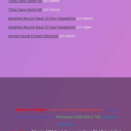
Tütsü Şans Getirir Mi
için
admin
Tütsü Şans Getirir Mi
için
Harun
Istedigim Muzigi Nasil Zil Sesi Yapabilirim
için
admin
Istedigim Muzigi Nasil Zil Sesi Yapabilirim
için
Alper
Ahmet Hamdi Kimden Etkilendi
için
admin
ni giriş adresi
Reklam ve İletişim:
E-mail:
backlinkpaneli@gmail.com
Teams:
forumhizmeti@gmail.com
Whatsapp: 0262 606 0 726
Telegram:
@karabul