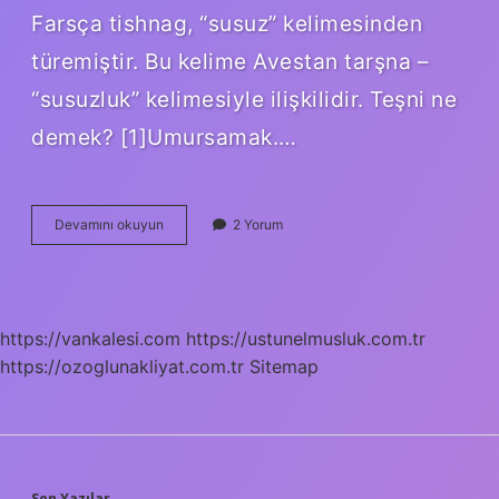
Farsça tishnag, “susuz” kelimesinden
türemiştir. Bu kelime Avestan tarşna –
“susuzluk” kelimesiyle ilişkilidir. Teşni ne
demek? [1]Umursamak.…
Teşene
Devamını okuyun
2 Yorum
Ne
Demek
https://vankalesi.com
https://ustunelmusluk.com.tr
https://ozoglunakliyat.com.tr
Sitemap
Son Yazılar