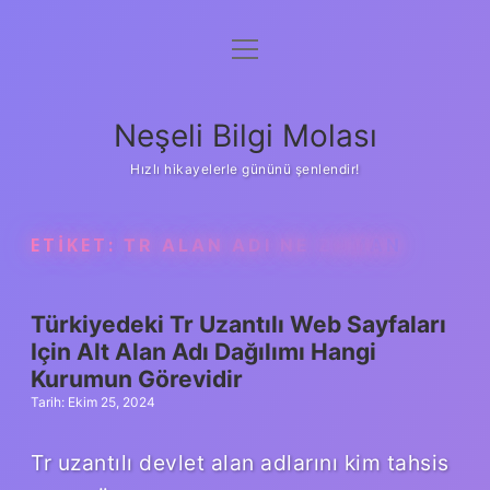
menüyü
Anasayfa
aç
Gizlilik Politikası
Neşeli Bilgi Molası
Yasal Uyarı
Hızlı hikayelerle gününü şenlendir!
Hakkımızda
ETIKET:
TR ALAN ADI NE ZAMAN
Türkiyedeki Tr Uzantılı Web Sayfaları
Için Alt Alan Adı Dağılımı Hangi
Kurumun Görevidir
Tarih: Ekim 25, 2024
Tr uzantılı devlet alan adlarını kim tahsis