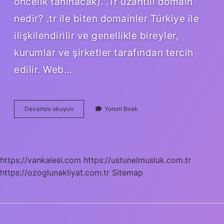
öncelik tanınacak). .Tr uzantılı domain
nedir? .tr ile biten domainler Türkiye ile
ilişkilendirilir ve genellikle bireyler,
kurumlar ve şirketler tarafından tercih
edilir. Web…
Türkiyedeki
Devamını okuyun
Yorum Bırak
Tr
Uzantılı
Web
Sayfaları
Için
https://vankalesi.com
https://ustunelmusluk.com.tr
Alt
https://ozoglunakliyat.com.tr
Alan
Sitemap
Adı
Dağılımı
Hangi
Kurumun
Görevidir