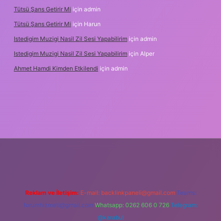
Tütsü Şans Getirir Mi
için
admin
Tütsü Şans Getirir Mi
için
Harun
Istedigim Muzigi Nasil Zil Sesi Yapabilirim
için
admin
Istedigim Muzigi Nasil Zil Sesi Yapabilirim
için
Alper
Ahmet Hamdi Kimden Etkilendi
için
admin
ş adresi
Reklam ve İletişim:
E-mail:
backlinkpaneli@gmail.com
Teams:
forumhizmeti@gmail.com
Whatsapp: 0262 606 0 726
Telegram:
@karabul