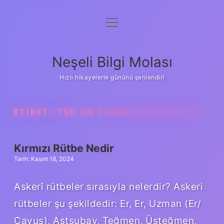
menüyü
Anasayfa
aç
Gizlilik Politikası
Neşeli Bilgi Molası
Yasal Uyarı
Hızlı hikayelerle gününü şenlendir!
Hakkımızda
ETIKET:
TSK EN YÜKSEK RÜTBE KIM
Kırmızı Rütbe Nedir
Tarih: Kasım 18, 2024
Askerî rütbeler sırasıyla nelerdir? Askeri
rütbeler şu şekildedir: Er, Er, Uzman (Er/
Çavuş), Astsubay, Teğmen, Üsteğmen,