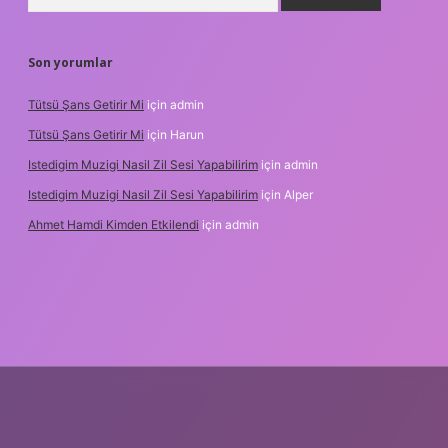
Son yorumlar
Tütsü Şans Getirir Mi
için
admin
Tütsü Şans Getirir Mi
için
Harun
Istedigim Muzigi Nasil Zil Sesi Yapabilirim
için
admin
Istedigim Muzigi Nasil Zil Sesi Yapabilirim
için
Alper
Ahmet Hamdi Kimden Etkilendi
için
admin
ş adresi