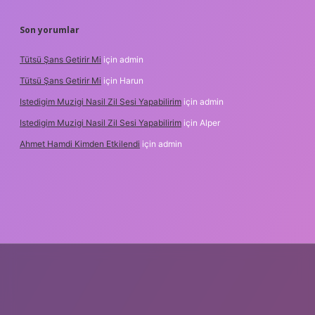
Son yorumlar
Tütsü Şans Getirir Mi
için
admin
Tütsü Şans Getirir Mi
için
Harun
Istedigim Muzigi Nasil Zil Sesi Yapabilirim
için
admin
Istedigim Muzigi Nasil Zil Sesi Yapabilirim
için
Alper
Ahmet Hamdi Kimden Etkilendi
için
admin
resi