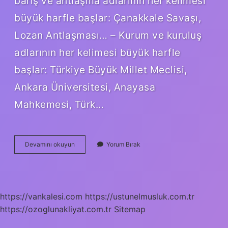
barış ve antlaşma adlarının her kelimesi
büyük harfle başlar: Çanakkale Savaşı,
Lozan Antlaşması… – Kurum ve kuruluş
adlarının her kelimesi büyük harfle
başlar: Türkiye Büyük Millet Meclisi,
Ankara Üniversitesi, Anayasa
Mahkemesi, Türk…
Batılılaşma
Devamını okuyun
Yorum Bırak
Nasıl
Yazılır
Tdk
https://vankalesi.com
https://ustunelmusluk.com.tr
https://ozoglunakliyat.com.tr
Sitemap