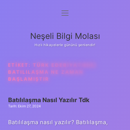
menüyü
Anasayfa
aç
Gizlilik Politikası
Neşeli Bilgi Molası
Yasal Uyarı
Hızlı hikayelerle gününü şenlendir!
Hakkımızda
ETIKET:
TÜRK EDEBIYATINDA
BATILILAŞMA NE ZAMAN
BAŞLAMIŞTIR
Batılılaşma Nasıl Yazılır Tdk
Tarih: Ekim 27, 2024
Batılılaşma nasıl yazılır? Batılılaşma,