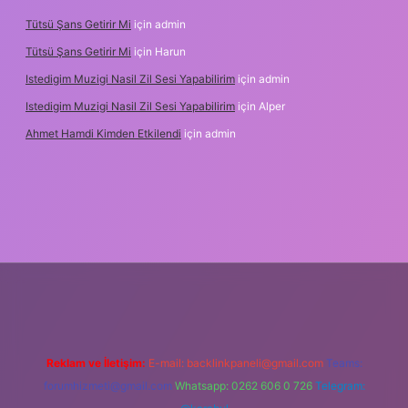
Tütsü Şans Getirir Mi
için
admin
Tütsü Şans Getirir Mi
için
Harun
Istedigim Muzigi Nasil Zil Sesi Yapabilirim
için
admin
Istedigim Muzigi Nasil Zil Sesi Yapabilirim
için
Alper
Ahmet Hamdi Kimden Etkilendi
için
admin
iş adresi
Reklam ve İletişim:
E-mail:
backlinkpaneli@gmail.com
Teams:
forumhizmeti@gmail.com
Whatsapp: 0262 606 0 726
Telegram: