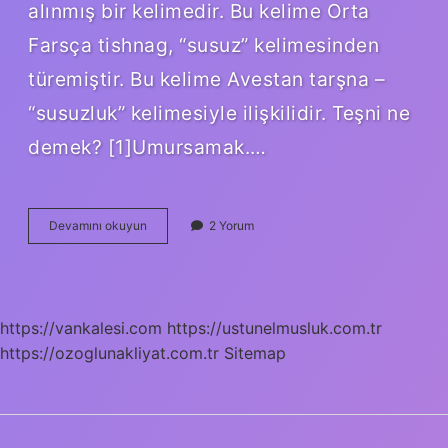
alınmış bir kelimedir. Bu kelime Orta
Farsça tishnag, “susuz” kelimesinden
türemiştir. Bu kelime Avestan tarşna –
“susuzluk” kelimesiyle ilişkilidir. Teşni ne
demek? [1]Umursamak.…
Teşene
Devamını okuyun
2 Yorum
Ne
Demek
https://vankalesi.com
https://ustunelmusluk.com.tr
https://ozoglunakliyat.com.tr
Sitemap