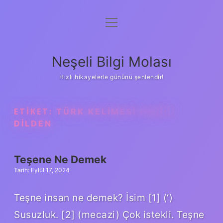
menüyü
Anasayfa
aç
Gizlilik Politikası
Neşeli Bilgi Molası
Yasal Uyarı
Hızlı hikayelerle gününü şenlendir!
Hakkımızda
ETIKET:
TÜRK KELIMESI HANGI
DILDEN
Teşene Ne Demek
Tarih: Eylül 17, 2024
Teşne insan ne demek? İsim [1] (‘)
Susuzluk. [2] (mecazi) Çok istekli. Teşne