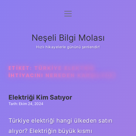
menüyü
Anasayfa
aç
Gizlilik Politikası
Neşeli Bilgi Molası
Yasal Uyarı
Hızlı hikayelerle gününü şenlendir!
Hakkımızda
ETIKET:
TÜRKIYE ELEKTRIK
IHTIYACINI NEREDEN KARŞILIYOR
Elektriği Kim Satıyor
Tarih: Ekim 24, 2024
Türkiye elektriği hangi ülkeden satın
alıyor? Elektriğin büyük kısmı