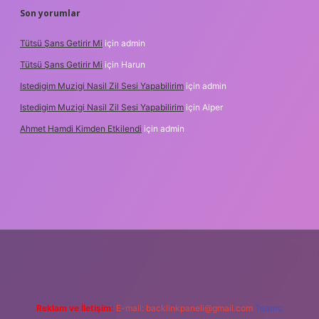
Son yorumlar
Tütsü Şans Getirir Mi
için
admin
Tütsü Şans Getirir Mi
için
Harun
Istedigim Muzigi Nasil Zil Sesi Yapabilirim
için
admin
Istedigim Muzigi Nasil Zil Sesi Yapabilirim
için
Alper
Ahmet Hamdi Kimden Etkilendi
için
admin
adresi
Reklam ve İletişim:
E-mail:
backlinkpaneli@gmail.com
Teams: