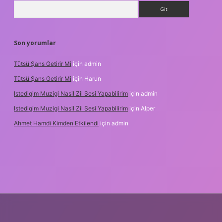
Arama
Son yorumlar
Tütsü Şans Getirir Mi
için
admin
Tütsü Şans Getirir Mi
için
Harun
Istedigim Muzigi Nasil Zil Sesi Yapabilirim
için
admin
Istedigim Muzigi Nasil Zil Sesi Yapabilirim
için
Alper
Ahmet Hamdi Kimden Etkilendi
için
admin
 adresi