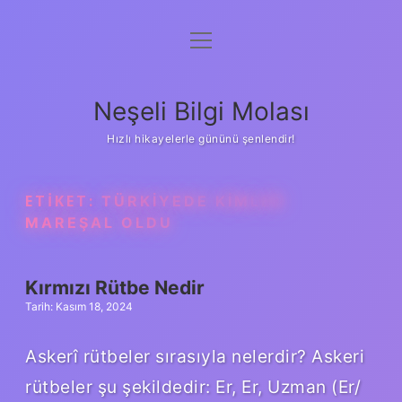
menüyü
Anasayfa
aç
Gizlilik Politikası
Neşeli Bilgi Molası
Yasal Uyarı
Hızlı hikayelerle gününü şenlendir!
Hakkımızda
ETIKET:
TÜRKIYEDE KIMLER
MAREŞAL OLDU
Kırmızı Rütbe Nedir
Tarih: Kasım 18, 2024
Askerî rütbeler sırasıyla nelerdir? Askeri
rütbeler şu şekildedir: Er, Er, Uzman (Er/