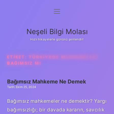
menüyü
Anasayfa
aç
Gizlilik Politikası
Neşeli Bilgi Molası
Yasal Uyarı
Hızlı hikayelerle gününü şenlendir!
Hakkımızda
ETIKET:
TÜRKIYEDE MAHKEMELER
BAĞIMSIZ MI
Bağımsız Mahkeme Ne Demek
Tarih: Ekim 25, 2024
Bağımsız mahkemeler ne demektir? Yargı
bağımsızlığı; bir davada kararın, savcılık