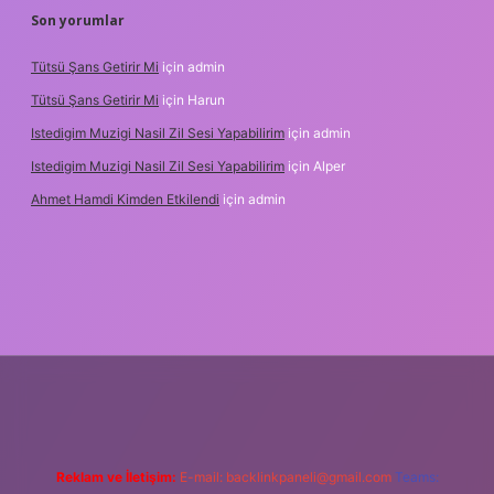
Son yorumlar
Tütsü Şans Getirir Mi
için
admin
Tütsü Şans Getirir Mi
için
Harun
Istedigim Muzigi Nasil Zil Sesi Yapabilirim
için
admin
Istedigim Muzigi Nasil Zil Sesi Yapabilirim
için
Alper
Ahmet Hamdi Kimden Etkilendi
için
admin
resi
Reklam ve İletişim:
E-mail:
backlinkpaneli@gmail.com
Teams: