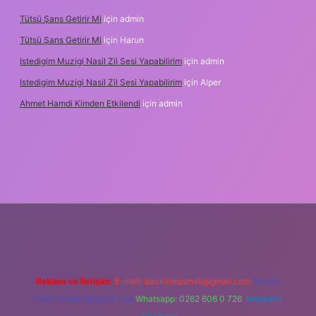
Tütsü Şans Getirir Mi
için
admin
Tütsü Şans Getirir Mi
için
Harun
Istedigim Muzigi Nasil Zil Sesi Yapabilirim
için
admin
Istedigim Muzigi Nasil Zil Sesi Yapabilirim
için
Alper
Ahmet Hamdi Kimden Etkilendi
için
admin
ş adresi
Reklam ve İletişim:
E-mail:
backlinkpaneli@gmail.com
Teams:
forumhizmeti@gmail.com
Whatsapp: 0262 606 0 726
Telegram: