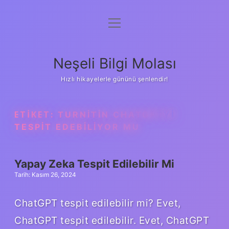
menüyü
Anasayfa
aç
Gizlilik Politikası
Neşeli Bilgi Molası
Yasal Uyarı
Hızlı hikayelerle gününü şenlendir!
Hakkımızda
ETIKET:
TURNITIN CHATGPTYI
TESPIT EDEBILIYOR MU
Yapay Zeka Tespit Edilebilir Mi
Tarih: Kasım 26, 2024
ChatGPT tespit edilebilir mi? Evet,
ChatGPT tespit edilebilir. Evet, ChatGPT