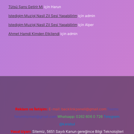
Tütsü Şans Getirir Mi
için
Harun
Istedigim Muzigi Nasil Zil Sesi Yapabilirim
için
admin
Istedigim Muzigi Nasil Zil Sesi Yapabilirim
için
Alper
Ahmet Hamdi Kimden Etkilendi
için
admin
ş adresi
Reklam ve İletişim:
E-mail:
backlinkpaneli@gmail.com
Teams:
forumhizmeti@gmail.com
Whatsapp: 0262 606 0 726
Telegram:
@karabul
Yasal Uyarı:
Sitemiz, 5651 Sayılı Kanun gereğince Bilgi Teknolojileri