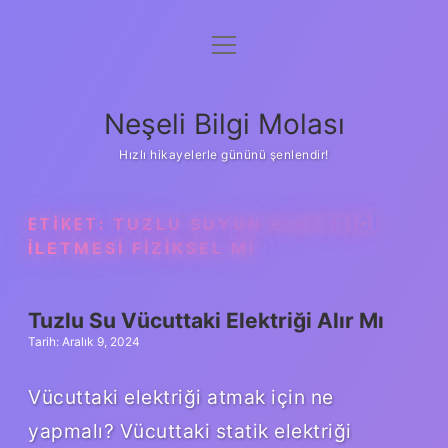
menüyü
Anasayfa
aç
Gizlilik Politikası
Neşeli Bilgi Molası
Yasal Uyarı
Hızlı hikayelerle gününü şenlendir!
Hakkımızda
ETIKET:
TUZLU SUYUN ELEKTRIĞI
ILETMESI FIZIKSEL MI
Tuzlu Su Vücuttaki Elektriği Alır Mı
Tarih: Aralık 9, 2024
Vücuttaki elektriği atmak için ne
yapmalı? Vücuttaki statik elektriği