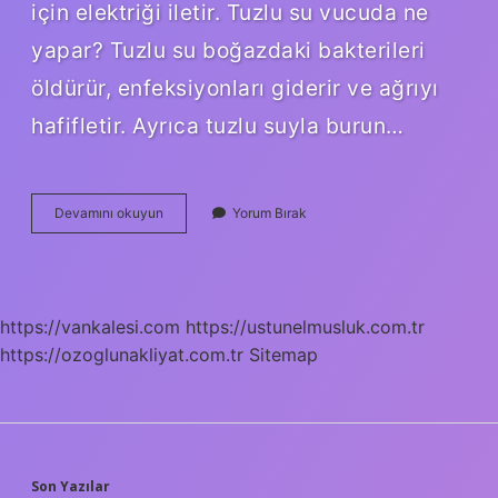
için elektriği iletir. Tuzlu su vucuda ne
yapar? Tuzlu su boğazdaki bakterileri
öldürür, enfeksiyonları giderir ve ağrıyı
hafifletir. Ayrıca tuzlu suyla burun…
Tuzlu
Devamını okuyun
Yorum Bırak
Su
Vücuttaki
Elektriği
Alır
Mı
https://vankalesi.com
https://ustunelmusluk.com.tr
https://ozoglunakliyat.com.tr
Sitemap
Son Yazılar