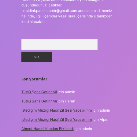
düşündüğünüz içerikleri,
backlinkpanelicomtr@gmail.com
adresine bildirmeniz
halinde, ilgili içerikler yasal süre içerisinde sitemizden
kaldırılacaktır.
Arama
Son yorumlar
Tütsü Şans Getirir Mi
için
admin
Tütsü Şans Getirir Mi
için
Harun
Istedigim Muzigi Nasil Zil Sesi Yapabilirim
için
admin
Istedigim Muzigi Nasil Zil Sesi Yapabilirim
için
Alper
Ahmet Hamdi Kimden Etkilendi
için
admin