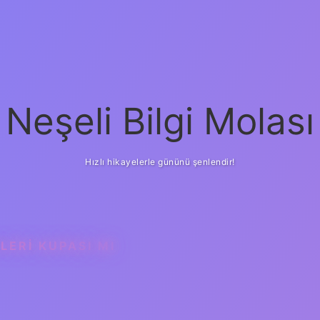
Neşeli Bilgi Molası
Hızlı hikayelerle gününü şenlendir!
LERI KUPASI MI